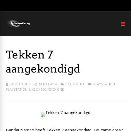
Tekken 7
aangekondigd
BAS VAN DUN
14 JULI 2014
1 COMMENT
PLAYSTATION 3
,
PLAYSTATION 4
,
XBOX 360
,
XBOX ONE
Bandai Namco heeft Tekken 7 aangekondigd. De game draait