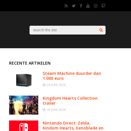
RECENTE ARTIKELEN
Steam Machine duurder dan
1.000 euro
24 JUNI 2026
Kingdom Hearts Collection
trailer
10 JUNI 2026
Nintendo Direct: Zelda,
Kindom Hearts, Xenoblade en