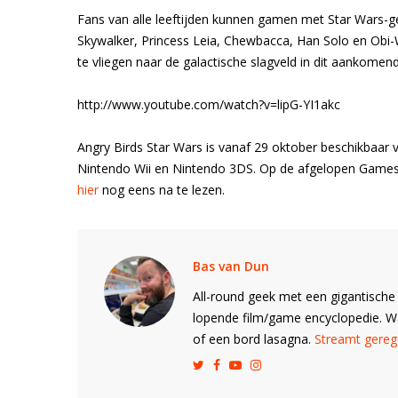
Fans van alle leeftijden kunnen gamen met Star Wars-ge
Skywalker, Princess Leia, Chewbacca, Han Solo en Obi-W
te vliegen naar de galactische slagveld in dit aankomen
http://www.youtube.com/watch?v=lipG-YI1akc
Angry Birds Star Wars is vanaf 29 oktober beschikbaar v
Nintendo Wii en Nintendo 3DS. Op de afgelopen Gamesc
hier
nog eens na te lezen.
Bas van Dun
All-round geek met een gigantische 
lopende film/game encyclopedie. 
of een bord lasagna.
Streamt gerege