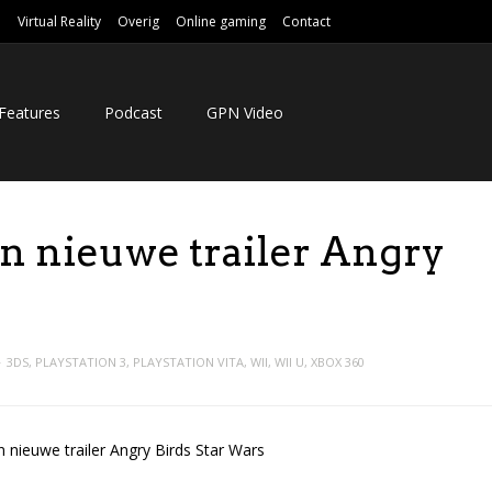
e
Virtual Reality
Overig
Online gaming
Contact
Features
Podcast
GPN Video
in nieuwe trailer Angry
3DS
,
PLAYSTATION 3
,
PLAYSTATION VITA
,
WII
,
WII U
,
XBOX 360