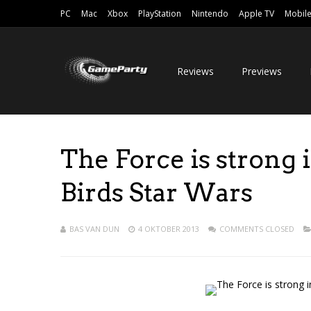
PC
Mac
Xbox
PlayStation
Nintendo
Apple TV
Mobil
Reviews
Previews
The Force is strong 
Birds Star Wars
BAS VAN DUN
4 OKTOBER 2013
COMMENTS CLOSED