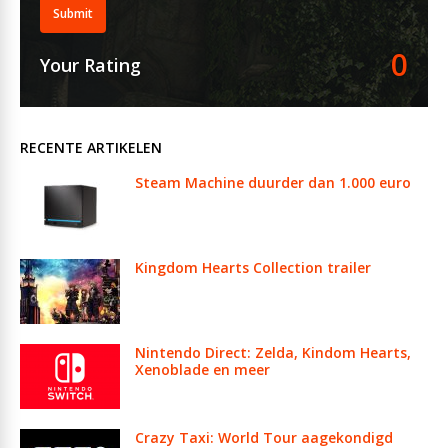
Submit
0
Your Rating
RECENTE ARTIKELEN
Steam Machine duurder dan 1.000 euro
Kingdom Hearts Collection trailer
Nintendo Direct: Zelda, Kindom Hearts,
Xenoblade en meer
Crazy Taxi: World Tour aagekondigd