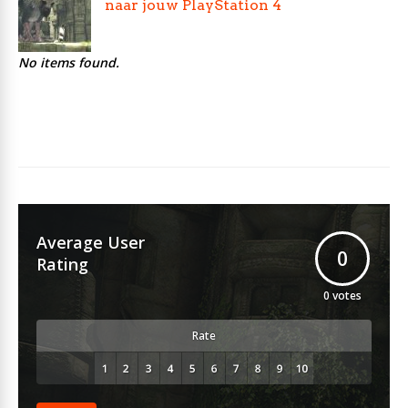
naar jouw PlayStation 4
No items found.
Average User
0
Rating
0
votes
Rate