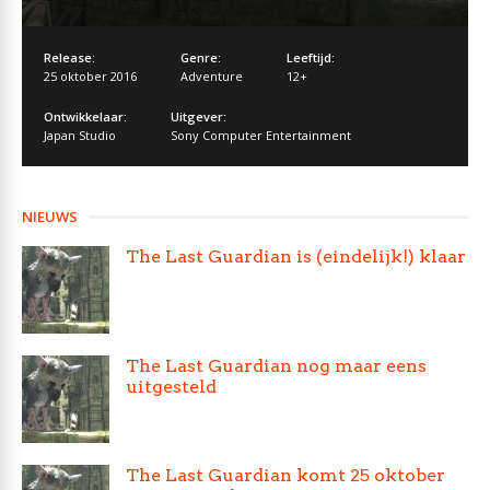
Release:
Genre:
Leeftijd:
25 oktober 2016
Adventure
12+
Ontwikkelaar:
Uitgever:
Japan Studio
Sony Computer Entertainment
NIEUWS
The Last Guardian is (eindelijk!) klaar
The Last Guardian nog maar eens
uitgesteld
The Last Guardian komt 25 oktober