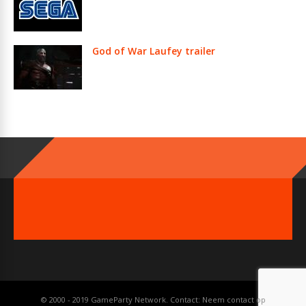
God of War Laufey trailer
© 2000 - 2019 GameParty Network. Contact:
Neem contact op