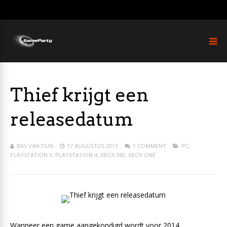
Thief krijgt een
releasedatum
BAS VAN DUN
17 AUGUSTUS 2013
1 COMMENT
PC
,
PLAYSTATION 3
,
PLAYSTATION 4
,
XBOX 360
,
XBOX ONE
Wanneer een game aangekondigd wordt voor 2014,