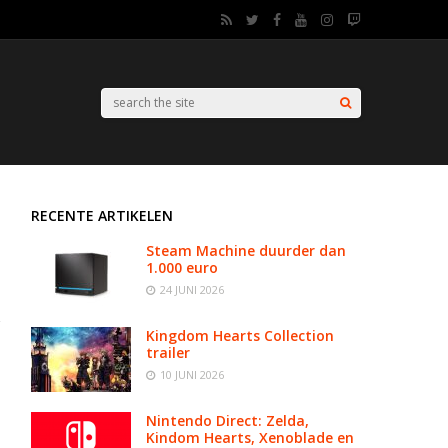
RECENTE ARTIKELEN
Steam Machine duurder dan
1.000 euro
24 JUNI 2026
Kingdom Hearts Collection
trailer
10 JUNI 2026
Nintendo Direct: Zelda,
Kindom Hearts, Xenoblade en
n