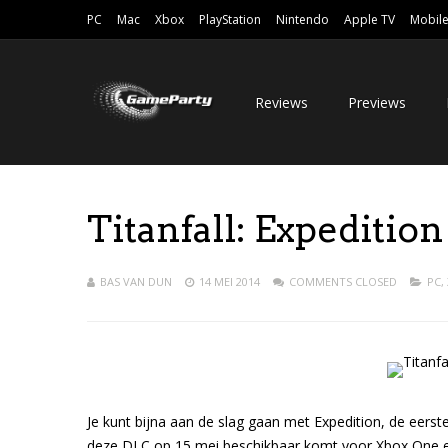
PC
Mac
Xbox
PlayStation
Nintendo
Apple TV
Mobil
Reviews
Previews
Titanfall: Expedition
BAS VAN DUN
14 MEI 2014
COMMENTS CLOSED
PC
,
Je kunt bijna aan de slag gaan met Expedition, de eerst
deze DLC op 15 mei beschikbaar komt voor Xbox One en