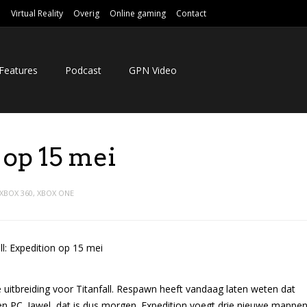
e
Virtual Reality
Overig
Online gaming
Contact
Features
Podcast
GPN Video
 op 15 mei
XBOX 360
,
XBOX ONE
e uitbreiding voor Titanfall. Respawn heeft vandaag laten weten dat
 PC. Jawel, dat is dus morgen. Expedition voegt drie nieuwe mappe