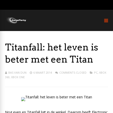
Titanfall: het leven is
beter met een Titan
BAS VAN DUN
6 MAART 2014
COMMENTS CLOSED
PC
,
XBOX
360
,
XBOX ONE
Nog even en Titanfall ligt in de winkel. Daarom heeft Electronic