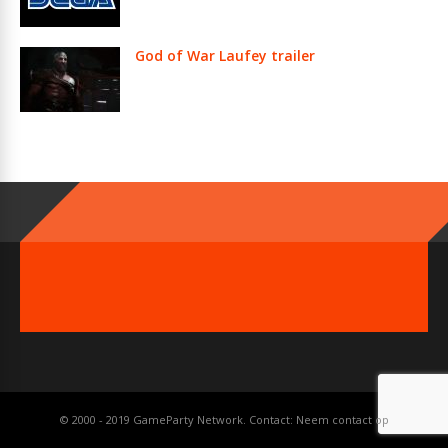
God of War Laufey trailer
© 2000 - 2019 GameParty Network. Contact:
Neem contact op