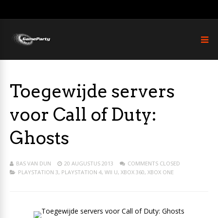
Toegewijde servers
voor Call of Duty:
Ghosts
BAS VAN DUN
20 AUGUSTUS 2013
COMMENTS CLOSED
PLAYSTATION 3
,
PLAYSTATION 4
,
WII U
,
XBOX 360
,
XBOX ONE