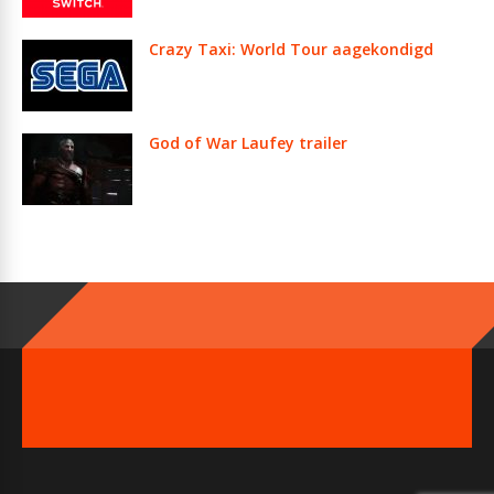
Crazy Taxi: World Tour aagekondigd
God of War Laufey trailer