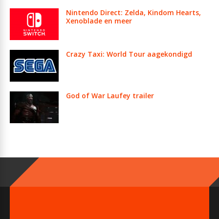
Nintendo Direct: Zelda, Kindom Hearts,
Xenoblade en meer
Crazy Taxi: World Tour aagekondigd
God of War Laufey trailer