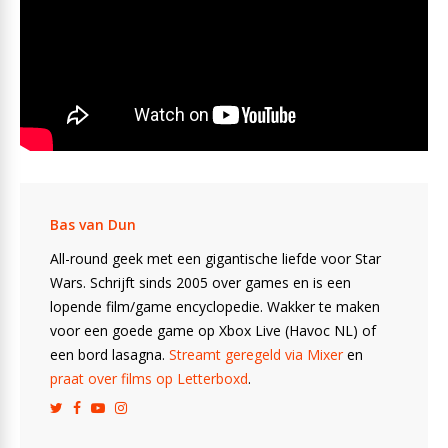
Bas van Dun
All-round geek met een gigantische liefde voor Star
Wars. Schrijft sinds 2005 over games en is een
lopende film/game encyclopedie. Wakker te maken
voor een goede game op Xbox Live (Havoc NL) of
een bord lasagna.
Streamt geregeld via Mixer
en
praat over films op Letterboxd
.