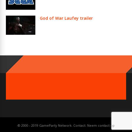
God of War Laufey trailer
© 2000 - 2019 GameParty Network. Contact:
Neem contact op