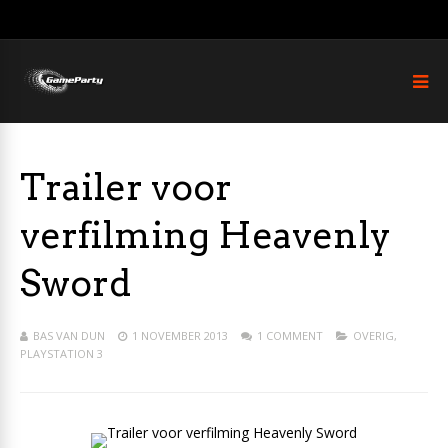
Trailer voor
verfilming Heavenly
Sword
BAS VAN DUN
1 NOVEMBER 2013
1 COMMENT
OVERIG
,
PLAYSTATION 3