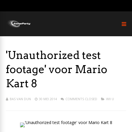
'Unauthorized test
footage' voor Mario
Kart 8
BAS VAN DUN
30 MEI 2014
COMMENTS CLOSED
WII U