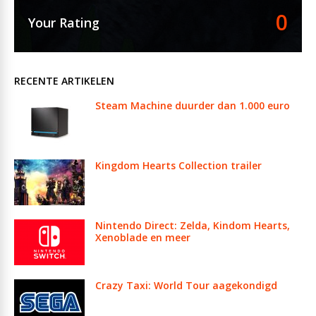
0
Your Rating
RECENTE ARTIKELEN
Steam Machine duurder dan 1.000 euro
Kingdom Hearts Collection trailer
Nintendo Direct: Zelda, Kindom Hearts,
Xenoblade en meer
Crazy Taxi: World Tour aagekondigd