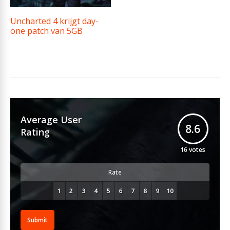
Uncharted 4 krijgt day-
one patch van 5GB
Average User
8.6
Rating
16
votes
Rate
Submit