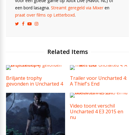
voor een goede game op Xbox Live (Havoc NL) of
een bord lasagna.
Streamt geregeld via Mixer
en
praat over films op Letterboxd
.
Related Items
Briljante trophy
Trailer voor Uncharted 4:
gevonden in Uncharted 4
A Thief's End
Video toont verschil
Uncharted 4 E3 2015 en
nu