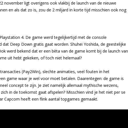
. 22 november ligt overigens ook vlakbij de launch van de nieuwe
n en als dat zo is, zou de 2 miljard in korte tijd misschien ook nog
aystation 4. De game werd tegelijkertijd met de console
at Deep Down gratis gaat worden. Shuhei Yoshida, de geestelijke
Ook werd bekend dat er een bèta van de game komt bij de launch van
ame uit hebt gekeken, of toch niet helemaal?
transacties (Pay2Win), slechte animaties, veel fouten in het
 een game waar je wel voor moet betalen. Daarentegen: de game is
neel concept te zijn. Je ziet namelijk allemaal mythische wezens,
ich in de toekomst gaat afspelen? Misschien vind je het niet per se
r Capcom heeft een flink aantal topgames gemaakt.