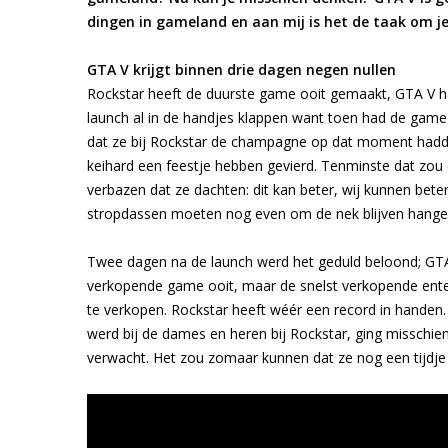
dingen in gameland en aan mij is het de taak om je 
GTA V krijgt binnen drie dagen negen nullen
Rockstar heeft de duurste game ooit gemaakt, GTA V ha
launch al in de handjes klappen want toen had de game
dat ze bij Rockstar de champagne op dat moment had
keihard een feestje hebben gevierd. Tenminste dat zou
verbazen dat ze dachten: dit kan beter, wij kunnen be
stropdassen moeten nog even om de nek blijven hange
Twee dagen na de launch werd het geduld beloond; GTA V
verkopende game ooit, maar de snelst verkopende enter
te verkopen. Rockstar heeft wéér een record in handen.
werd bij de dames en heren bij Rockstar, ging misschi
verwacht. Het zou zomaar kunnen dat ze nog een tijdj