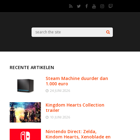
RECENTE ARTIKELEN
Steam Machine duurder dan
1.000 euro
24 JUNI 2026
Kingdom Hearts Collection
trailer
10 JUNI 2026
Nintendo Direct: Zelda,
Kindom Hearts, Xenoblade en