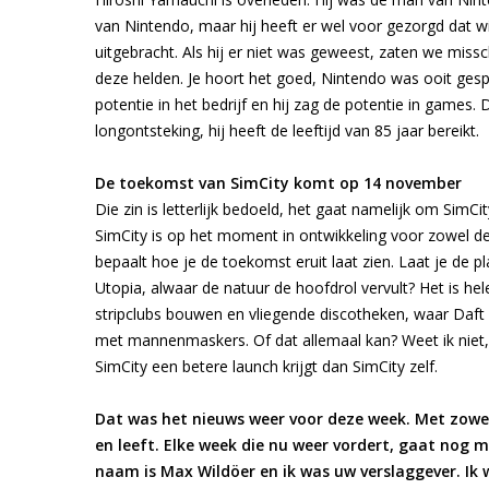
van Nintendo, maar hij heeft er wel voor gezorgd dat w
uitgebracht. Als hij er niet was geweest, zaten we miss
deze helden. Je hoort het goed, Nintendo was ooit gespe
potentie in het bedrijf en hij zag de potentie in games
longontsteking, hij heeft de leeftijd van 85 jaar bereikt.
De toekomst van SimCity komt op 14 november
Die zin is letterlijk bedoeld, het gaat namelijk om SimC
SimCity is op het moment in ontwikkeling voor zowel de 
bepaalt hoe je de toekomst eruit laat zien. Laat je de
Utopia, alwaar de natuur de hoofdrol vervult? Het is hel
stripclubs bouwen en vliegende discotheken, waar Daf
met mannenmaskers. Of dat allemaal kan? Weet ik niet,
SimCity een betere launch krijgt dan SimCity zelf.
Dat was het nieuws weer voor deze week. Met zowel 
en leeft. Elke week die nu weer vordert, gaat nog 
naam is Max Wildöer en ik was uw verslaggever. Ik