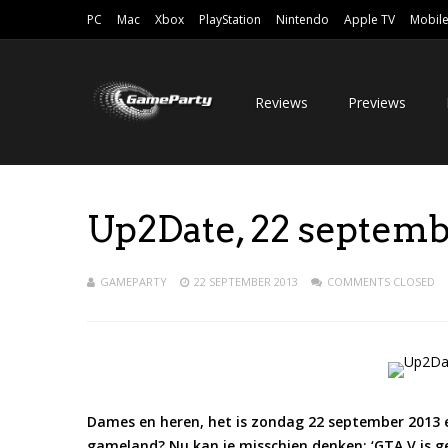
PC
Mac
Xbox
PlayStation
Nintendo
Apple TV
Mobil
Reviews
Previews
Up2Date, 22 septemb
GAMEPARTY
22 SEPTEMBER 2013
COMMENTS CLOSED
Dames en heren, het is zondag 22 september 2013 e
gameland? Nu kan je misschien denken: ‘GTA V is g