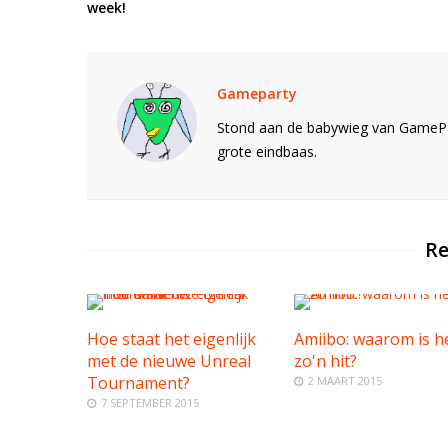
week!
Gameparty
Stond aan de babywieg van GamePar
grote eindbaas.
Re
Hoe staat het eigenlijk
Amiibo: waarom is h
met de nieuwe Unreal
zo'n hit?
Tournament?
2 MAART 2015
7 SEPTEMBER 2015