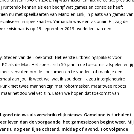
ij Nintendo kennen als een bedrijf wat games en consoles heeft
chien nu met speelkaarten van Mario en Link, in plaats van games van
cialiseerd in speelkaarten. Yamauchi was een visionair. Hij zag de
. Deze visionair is op 19 september 2013 overleden aan een
ity: Steden van de Toekomst. Het eerste uitbreidingspakket voor
PC als de Mac. Het speelt zich 50 jaar in de toekomst afspelen en jij
 planeet vervuilen om de consumenten te voeden, of maak je een
emaal aan jou. Ik weet wel wat ik zou doen: ik zou interplanetaire
t Punk niet twee mannen zijn met robotmasker, maar twee robots
 maar het zou wel vet zijn. Laten we hopen dat toekomst van
goed nieuws als verschrikkelijk nieuws. Gameland is turbulent
meer leven dan de voorgaande, het gameseizoen begint weer. Mij
 wens u nog een fijne ochtend, middag of avond. Tot volgende