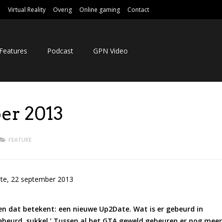
e
Virtual Reality
Overig
Online gaming
Contact
Features
Podcast
GPN Video
er 2013
FEATURE
n dat betekent: een nieuwe Up2Date. Wat is er gebeurd in
ebeurd, sukkel.’ Tussen al het GTA geweld gebeuren er nog meer