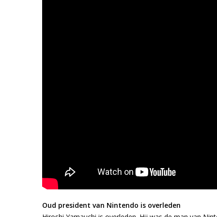
Oud president van Nintendo is overleden
Hiroshi Yamauchi is overleden. Hij was de man van Nint