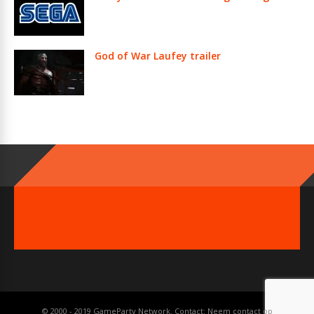
God of War Laufey trailer
© 2000 - 2019 GameParty Network. Contact:
Neem contact op