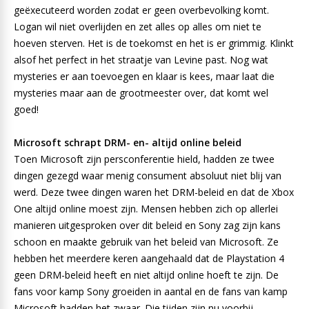
geëxecuteerd worden zodat er geen overbevolking komt.
Logan wil niet overlijden en zet alles op alles om niet te
hoeven sterven. Het is de toekomst en het is er grimmig. Klinkt
alsof het perfect in het straatje van Levine past. Nog wat
mysteries er aan toevoegen en klaar is kees, maar laat die
mysteries maar aan de grootmeester over, dat komt wel
goed!
Microsoft schrapt DRM- en- altijd online beleid
Toen Microsoft zijn persconferentie hield, hadden ze twee
dingen gezegd waar menig consument absoluut niet blij van
werd. Deze twee dingen waren het DRM-beleid en dat de Xbox
One altijd online moest zijn. Mensen hebben zich op allerlei
manieren uitgesproken over dit beleid en Sony zag zijn kans
schoon en maakte gebruik van het beleid van Microsoft. Ze
hebben het meerdere keren aangehaald dat de Playstation 4
geen DRM-beleid heeft en niet altijd online hoeft te zijn. De
fans voor kamp Sony groeiden in aantal en de fans van kamp
Microsoft hadden het zwaar. Die tijden zijn nu voorbij,