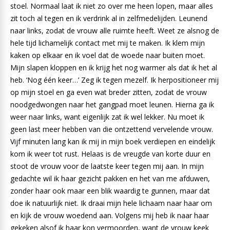
stoel. Normaal laat ik niet zo over me heen lopen, maar alles
zit toch al tegen en ik verdrink al in zelfmedelijden. Leunend
naar links, zodat de vrouw alle ruimte heeft. Weet ze alsnog de
hele tijd lichamelijk contact met mij te maken. Ik klem mijn
kaken op elkaar en ik voel dat de woede naar buiten moet.
Mijn slapen kloppen en ik krijg het nog warmer als dat ik het al
heb. ‘Nog één keer…’ Zeg ik tegen mezelf. Ik herpositioneer mij
op mijn stoel en ga even wat breder zitten, zodat de vrouw
noodgedwongen naar het gangpad moet leunen. Hierna ga ik
weer naar links, want eigenlijk zat ik wel lekker. Nu moet ik
geen last meer hebben van die ontzettend vervelende vrouw.
Vijf minuten lang kan ik mij in mijn boek verdiepen en eindelijk
kom ik weer tot rust. Helaas is de vreugde van korte duur en
stoot de vrouw voor de laatste keer tegen mij aan. In mijn
gedachte wil ik haar gezicht pakken en het van me afduwen,
zonder haar ook maar een blik waardig te gunnen, maar dat
doe ik natuurlijk niet. Ik draai mijn hele lichaam naar haar om
en kijk de vrouw woedend aan. Volgens mij heb ik naar haar
gekeken alsof ik haar kon vermoorden, want de vrouw keek