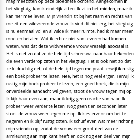
mag meezitten op deze bloedhete ochtend. Aangekomen in
het vliegtuig, kan ik eindelijk zitten. Ik zit in het midden, maar ik
kan hier mee leven. Mijn vriendin zit bij het raam en rechts van
me zit een wildvreemde vrouw. Ik vind dit niet erg, het vliegtuig
is nu eenmaal vol en al wilde ik meer ruimte, had ik maar meer
moeten betalen. Wat ik echter niet van tevoren had kunnen
weten, was dat deze wildvreemde vrouw vreselijk asociaal is.
Het is niet zo dat ze de hele tijd schreeuwt naar haar bekenden
die even verderop zitten in het vliegtuig. Het is ook niet zo dat
ze luidruchtig eet, of de hele tijd tegen me praat terwijl ik rustig
een boek probeer te lezen. Nee, het is nog veel erger. Terwijl ik
rustig mijn boek probeer te lezen, een goed boek, die ik mijn
onverdeelde aandacht wil geven, stoot de vrouw tegen mij op.
Ik kijk haar even aan, maar ik krijg geen reactie van haar. Ik
probeer weer verder te lezen. Nog geen tien seconden later
stoot de vrouw weer tegen me op. Ik kies ervoor om het te
negeren en ik blijf rustig zitten. Ik schuif even wat meer richting
mijn vriendin op, zodat de vrouw een groot deel van de
armleuning aan mijn kant heeft en ook nog een deel van mijn