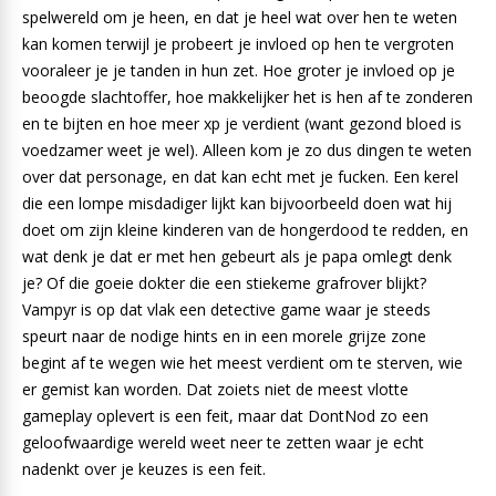
spelwereld om je heen, en dat je heel wat over hen te weten
kan komen terwijl je probeert je invloed op hen te vergroten
vooraleer je je tanden in hun zet. Hoe groter je invloed op je
beoogde slachtoffer, hoe makkelijker het is hen af te zonderen
en te bijten en hoe meer xp je verdient (want gezond bloed is
voedzamer weet je wel). Alleen kom je zo dus dingen te weten
over dat personage, en dat kan echt met je fucken. Een kerel
die een lompe misdadiger lijkt kan bijvoorbeeld doen wat hij
doet om zijn kleine kinderen van de hongerdood te redden, en
wat denk je dat er met hen gebeurt als je papa omlegt denk
je? Of die goeie dokter die een stiekeme grafrover blijkt?
Vampyr is op dat vlak een detective game waar je steeds
speurt naar de nodige hints en in een morele grijze zone
begint af te wegen wie het meest verdient om te sterven, wie
er gemist kan worden. Dat zoiets niet de meest vlotte
gameplay oplevert is een feit, maar dat DontNod zo een
geloofwaardige wereld weet neer te zetten waar je echt
nadenkt over je keuzes is een feit.