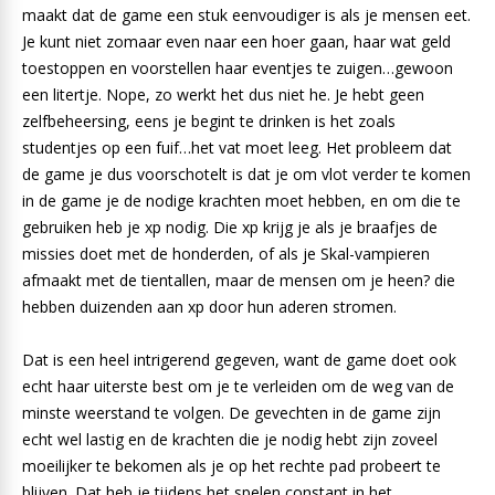
maakt dat de game een stuk eenvoudiger is als je mensen eet.
Je kunt niet zomaar even naar een hoer gaan, haar wat geld
toestoppen en voorstellen haar eventjes te zuigen…gewoon
een litertje. Nope, zo werkt het dus niet he. Je hebt geen
zelfbeheersing, eens je begint te drinken is het zoals
studentjes op een fuif…het vat moet leeg. Het probleem dat
de game je dus voorschotelt is dat je om vlot verder te komen
in de game je de nodige krachten moet hebben, en om die te
gebruiken heb je xp nodig. Die xp krijg je als je braafjes de
missies doet met de honderden, of als je Skal-vampieren
afmaakt met de tientallen, maar de mensen om je heen? die
hebben duizenden aan xp door hun aderen stromen.
Dat is een heel intrigerend gegeven, want de game doet ook
echt haar uiterste best om je te verleiden om de weg van de
minste weerstand te volgen. De gevechten in de game zijn
echt wel lastig en de krachten die je nodig hebt zijn zoveel
moeilijker te bekomen als je op het rechte pad probeert te
blijven. Dat heb je tijdens het spelen constant in het