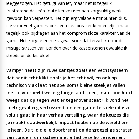
leeggezogen. Het getuigt van lef, maar het is tegelijk
frustrerend dat eén foute keuze uren aan zorgvuldig werk
gewoon kan verpesten. Het zijn erg valabele minpunten dus,
die voor veel gamers best een dealbreaker kunnen zijn, maar
tegelijk ook bijdragen aan het compromisloze karakter van de
game. Het zorgde er in elk geval voor dat terwijl ik door de
mistige straten van Londen over de kasseistenen dwaalde ik
steeds bij de les bleef.
Vampyr heeft zijn ruwe kantjes zoals een vechtsysteem
dat nooit echt klikt zoals je het echt wil, en ook op
technisch vlak laat het spel soms kleine steekjes vallen
met bijvoorbeeld wel erg lange laadtijden, maar hoe hard
weegt dat op tegen wat er tegenover staat? Ik vond het
in elk geval erg verfrissend om een game te spelen die zo
voluit gaat in haar verhaalvertelling, waar de keuzes die
je maakt daadwerkelijk impact hebben op de wereld om
je heen. De tijd die je doorbrengt op de groezelige straten
van Londen is misschien niet altijd gezellig te noemen,