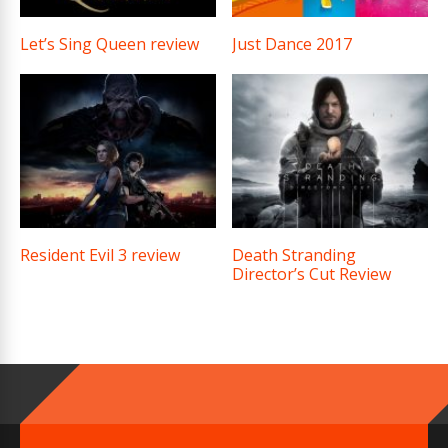
Let’s Sing Queen review
Just Dance 2017
Resident Evil 3 review
Death Stranding
Director’s Cut Review