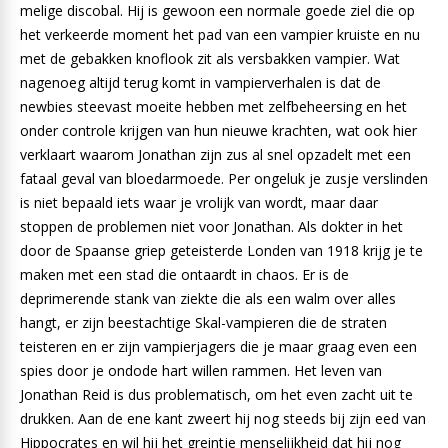
melige discobal. Hij is gewoon een normale goede ziel die op
het verkeerde moment het pad van een vampier kruiste en nu
met de gebakken knoflook zit als versbakken vampier. Wat
nagenoeg altijd terug komt in vampierverhalen is dat de
newbies steevast moeite hebben met zelfbeheersing en het
onder controle krijgen van hun nieuwe krachten, wat ook hier
verklaart waarom Jonathan zijn zus al snel opzadelt met een
fataal geval van bloedarmoede. Per ongeluk je zusje verslinden
is niet bepaald iets waar je vrolijk van wordt, maar daar
stoppen de problemen niet voor Jonathan. Als dokter in het
door de Spaanse griep geteisterde Londen van 1918 krijg je te
maken met een stad die ontaardt in chaos. Er is de
deprimerende stank van ziekte die als een walm over alles
hangt, er zijn beestachtige Skal-vampieren die de straten
teisteren en er zijn vampierjagers die je maar graag even een
spies door je ondode hart willen rammen. Het leven van
Jonathan Reid is dus problematisch, om het even zacht uit te
drukken. Aan de ene kant zweert hij nog steeds bij zijn eed van
Hippocrates en wil hij het greintje menselijkheid dat hij nog