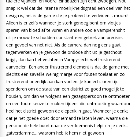
taaiere vijanden en vooral eindbazen zijn echt zwoegen. Nou
snap ik wel dat die intense moeilijkheidsgraad een deel van het
design is, het is de game die je probeert te verleiden… moord!
Alleen is er zelfs wanneer je sterk genoeg bent om vlotjes
speren van bloed af te vuren en andere coole vampierenshit
uit je mouw te schudden constant een gebrek aan precisie,
een gevoel van net niet. Als de camera dan nog eens gaat
tegenwerken en je gewoon de ondode shit uit je geschopt
krijgt, dan kan het vechten in Vampyr echt wel frustrerend
aanvoelen. Een ander frustrerend element is dat de game met
slechts eén savefile weinig marge voor fouten toelaat en zo
frustrerend oneerlijk aan kan voelen. Je kan echt uren tijd
spenderen om de staat van een district zo goed mogelijk te
houden, om dan vervolgens een gezagspersoon te ontmoeten
en een foute keuze te maken tijdens die ontmoeting waardoor
heel het district gewoon de dieperik in gaat. Wanneer je denkt
dat je het goede doet door iemand te laten leven, waarna die
persoon de hele buurt naar de verdoemenis helpt en je denkt…
gatverdamme… waarom heb ik hem niet gewoon