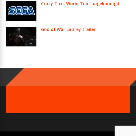
Crazy Taxi: World Tour aagekondigd
God of War Laufey trailer