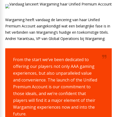
Wargaming heeft vandaag de lancering van haar Unified
Premium Account aangekondigd wat een belangrijke fase is in
het verbinden van Wargaming’s huidige en toekomstige titels.
Andrei Yarantsau, VP van Global Operations bij Wargaming:
From the start we’ve been dedicated to
offering our players not only AAA gaming
experiences, but also unparalleled value
and convenience. The launch of the Unified
Premium Account is our commitment to
those ideals, and we’re confident that
players will find it a major element of their
Wargaming experiences now and into the
future.