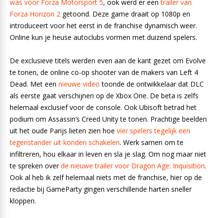
was voor Forza Motorsport 5
, ook werd er een
trailer van
Forza Horizon 2
getoond. Deze game draait op 1080p en
introduceert voor het eerst in de franchise dynamisch weer.
Online kun je heuse autoclubs vormen met duizend spelers.
De exclusieve titels werden even aan de kant gezet om Evolve
te tonen, de online co-op shooter van de makers van Left 4
Dead. Met een
nieuwe video
toonde de ontwikkelaar dat DLC
als eerste gaat verschijnen op de Xbox One. De beta is zelfs
helemaal exclusief voor de console. Ook Ubisoft betrad het
podium om Assassin’s Creed Unity te tonen. Prachtige beelden
uit het oude Parijs lieten zien hoe
vier spelers tegelijk een
tegenstander uit konden schakelen
. Werk samen om te
infiltreren, hou elkaar in leven en sla je slag. Om nog maar niet
te spreken over
de nieuwe trailer voor Dragon Age: Inquisition
.
Ook al heb ik zelf helemaal niets met de franchise, hier op de
redactie bij GameParty gingen verschillende harten sneller
kloppen.