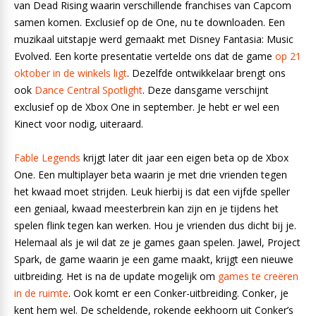
van Dead Rising waarin verschillende franchises van Capcom
samen komen. Exclusief op de One, nu te downloaden. Een
muzikaal uitstapje werd gemaakt met Disney Fantasia: Music
Evolved. Een korte presentatie vertelde ons dat de game
op 21
oktober in de winkels ligt
. Dezelfde ontwikkelaar brengt ons
ook
Dance Central Spotlight
. Deze dansgame verschijnt
exclusief op de Xbox One in september. Je hebt er wel een
Kinect voor nodig, uiteraard.
Fable Legends
krijgt later dit jaar een eigen beta op de Xbox
One. Een multiplayer beta waarin je met drie vrienden tegen
het kwaad moet strijden. Leuk hierbij is dat een vijfde speller
een geniaal, kwaad meesterbrein kan zijn en je tijdens het
spelen flink tegen kan werken. Hou je vrienden dus dicht bij je.
Helemaal als je wil dat ze je games gaan spelen. Jawel, Project
Spark, de game waarin je een game maakt, krijgt een nieuwe
uitbreiding. Het is na de update mogelijk om
games te creëren
in de ruimte
. Ook komt er een Conker-uitbreiding. Conker, je
kent hem wel. De scheldende, rokende eekhoorn uit Conker’s