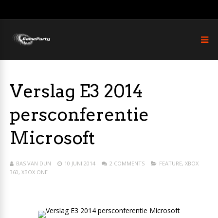
Verslag E3 2014
persconferentie
Microsoft
BAS VAN DUN
10 JUNI 2014
2 COMMENTS
FEATURE
,
XBOX
360
,
XBOX ONE