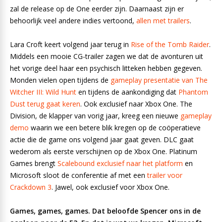
zal de release op de One eerder zijn. Daarnaast zijn er
behoorlijk veel andere indies vertoond,
allen met trailers
.
Lara Croft keert volgend jaar terug in
Rise of the Tomb Raider
.
Middels een mooie CG-trailer zagen we dat de avonturen uit
het vorige deel haar een psychisch litteken hebben gegeven.
Monden vielen open tijdens de
gameplay presentatie van The
Witcher III: Wild Hunt
en tijdens de aankondiging dat
Phantom
Dust terug gaat keren
. Ook exclusief naar Xbox One. The
Division, de klapper van vorig jaar, kreeg een nieuwe
gameplay
demo
waarin we een betere blik kregen op de coöperatieve
actie die de game ons volgend jaar gaat geven. DLC gaat
wederom als eerste verschijnen op de Xbox One. Platinum
Games brengt
Scalebound exclusief naar het platform
en
Microsoft sloot de conferentie af met een
trailer voor
Crackdown 3
. Jawel, ook exclusief voor Xbox One.
Games, games, games. Dat beloofde Spencer ons in de