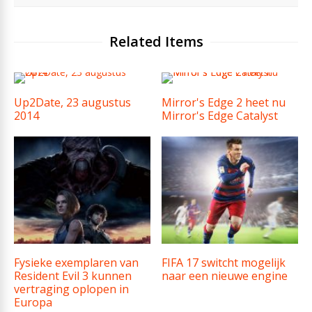
Related Items
Up2Date, 23 augustus
Mirror's Edge 2 heet nu
2014
Mirror's Edge Catalyst
Fysieke exemplaren van
FIFA 17 switcht mogelijk
Resident Evil 3 kunnen
naar een nieuwe engine
vertraging oplopen in
Europa