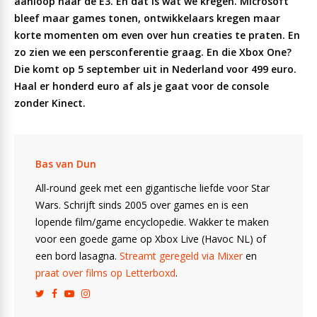
aanloop naar de E3. En dat is wat we kregen. Microsoft
bleef maar games tonen, ontwikkelaars kregen maar
korte momenten om even over hun creaties te praten. En
zo zien we een persconferentie graag. En die Xbox One?
Die komt op 5 september uit in Nederland voor 499 euro.
Haal er honderd euro af als je gaat voor de console
zonder Kinect.
Bas van Dun
All-round geek met een gigantische liefde voor Star
Wars. Schrijft sinds 2005 over games en is een
lopende film/game encyclopedie. Wakker te maken
voor een goede game op Xbox Live (Havoc NL) of
een bord lasagna.
Streamt geregeld via Mixer
en
praat over films op Letterboxd
.