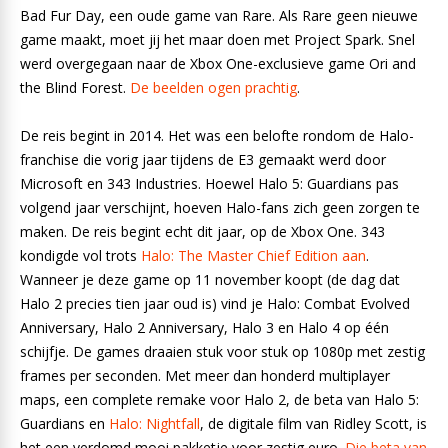
Bad Fur Day, een oude game van Rare. Als Rare geen nieuwe
game maakt, moet jij het maar doen met Project Spark. Snel
werd overgegaan naar de Xbox One-exclusieve game Ori and
the Blind Forest.
De beelden ogen prachtig
.
De reis begint in 2014. Het was een belofte rondom de Halo-
franchise die vorig jaar tijdens de E3 gemaakt werd door
Microsoft en 343 Industries. Hoewel Halo 5: Guardians pas
volgend jaar verschijnt, hoeven Halo-fans zich geen zorgen te
maken. De reis begint echt dit jaar, op de Xbox One. 343
kondigde vol trots
Halo: The Master Chief Edition aan
.
Wanneer je deze game op 11 november koopt (de dag dat
Halo 2 precies tien jaar oud is) vind je Halo: Combat Evolved
Anniversary, Halo 2 Anniversary, Halo 3 en Halo 4 op één
schijfje. De games draaien stuk voor stuk op 1080p met zestig
frames per seconden. Met meer dan honderd multiplayer
maps, een complete remake voor Halo 2, de beta van Halo 5:
Guardians en
Halo: Nightfall
, de digitale film van Ridley Scott, is
het een verdomd mooi pakketje voor zestig euro.
Die beta van