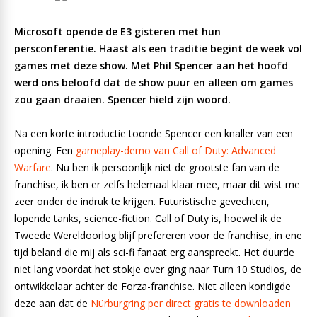
Microsoft opende de E3 gisteren met hun
persconferentie. Haast als een traditie begint de week vol
games met deze show. Met Phil Spencer aan het hoofd
werd ons beloofd dat de show puur en alleen om games
zou gaan draaien. Spencer hield zijn woord.
Na een korte introductie toonde Spencer een knaller van een
opening. Een
gameplay-demo van Call of Duty: Advanced
Warfare
. Nu ben ik persoonlijk niet de grootste fan van de
franchise, ik ben er zelfs helemaal klaar mee, maar dit wist me
zeer onder de indruk te krijgen. Futuristische gevechten,
lopende tanks, science-fiction. Call of Duty is, hoewel ik de
Tweede Wereldoorlog blijf prefereren voor de franchise, in ene
tijd beland die mij als sci-fi fanaat erg aanspreekt. Het duurde
niet lang voordat het stokje over ging naar Turn 10 Studios, de
ontwikkelaar achter de Forza-franchise. Niet alleen kondigde
deze aan dat de
Nürburgring per direct gratis te downloaden