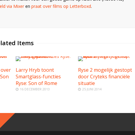
ld via Mixer
en
praat over films op Letterboxd
.
lated Items
 over
Larry Hryb toont
Ryse 2 mogelijk gestopt
 Son
Smartglass-functies
door Cryteks financiële
Ryse: Son of Rome
situatie
16 DECEMBER 2013
25 JUNI 2014