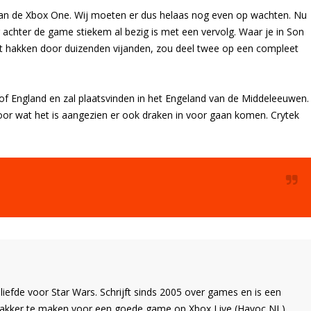
van de Xbox One. Wij moeten er dus helaas nog even op wachten. Nu
 achter de game stiekem al bezig is met een vervolg. Waar je in Son
 hakken door duizenden vijanden, zou deel twee op een compleet
f England en zal plaatsvinden in het Engeland van de Middeleeuwen.
or wat het is aangezien er ook draken in voor gaan komen. Crytek
liefde voor Star Wars. Schrijft sinds 2005 over games en is een
Wakker te maken voor een goede game op Xbox Live (Havoc NL)