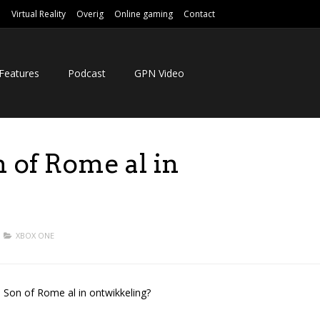
e
Virtual Reality
Overig
Online gaming
Contact
Features
Podcast
GPN Video
 of Rome al in
XBOX ONE