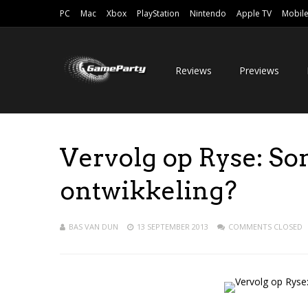
PC
Mac
Xbox
PlayStation
Nintendo
Apple TV
Mobil
Reviews
Previews
Vervolg op Ryse: Son
ontwikkeling?
BAS VAN DUN
13 SEPTEMBER 2013
COMMENTS CLOSED