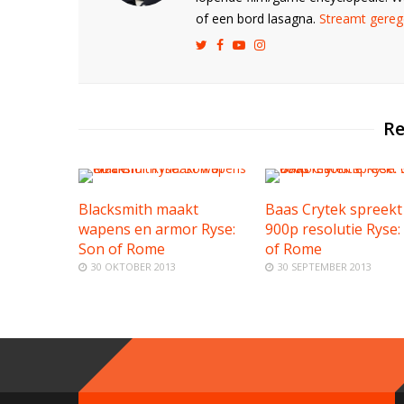
of een bord lasagna.
Streamt gerege
Re
Blacksmith maakt
Baas Crytek spreekt
wapens en armor Ryse:
900p resolutie Ryse:
Son of Rome
of Rome
30 OKTOBER 2013
30 SEPTEMBER 2013