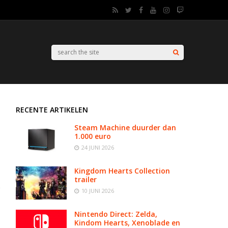
RECENTE ARTIKELEN
Steam Machine duurder dan
1.000 euro
24 JUNI 2026
Kingdom Hearts Collection
trailer
10 JUNI 2026
Nintendo Direct: Zelda,
Kindom Hearts, Xenoblade en