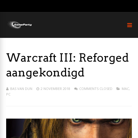
Warcraft III: Reforged
aangekondigd
BAS VAN DUN
2 NOVEMBER 2018
COMMENTS CLOSED
MAC
,
PC