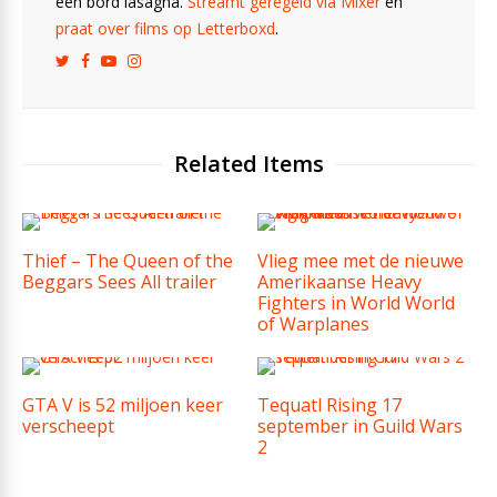
een bord lasagna.
Streamt geregeld via Mixer
en
praat over films op Letterboxd
.
Related Items
Thief – The Queen of the
Vlieg mee met de nieuwe
Beggars Sees All trailer
Amerikaanse Heavy
Fighters in World World
of Warplanes
GTA V is 52 miljoen keer
Tequatl Rising 17
verscheept
september in Guild Wars
2