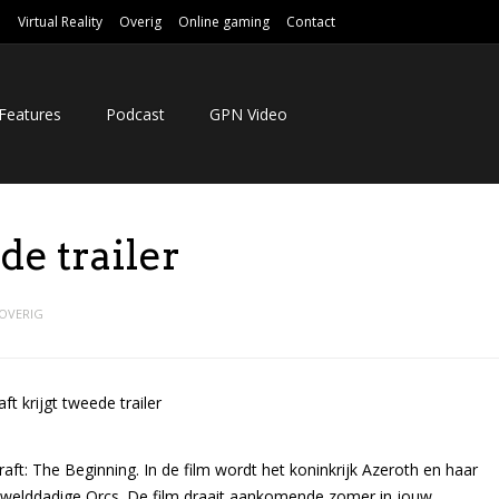
e
Virtual Reality
Overig
Online gaming
Contact
Features
Podcast
GPN Video
de trailer
OVERIG
aft: The Beginning. In de film wordt het koninkrijk Azeroth en haar
ewelddadige Orcs. De film draait aankomende zomer in jouw