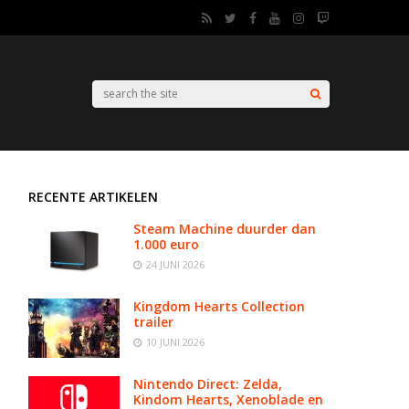
RECENTE ARTIKELEN
Steam Machine duurder dan
1.000 euro
24 JUNI 2026
Kingdom Hearts Collection
trailer
10 JUNI 2026
Nintendo Direct: Zelda,
Kindom Hearts, Xenoblade en