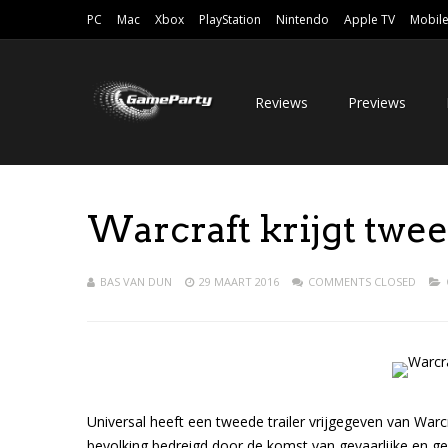
PC
Mac
Xbox
PlayStation
Nintendo
Apple TV
Mobil
Reviews
Previews
Warcraft krijgt twee
BAS VAN DUN
29 MAART 2016
COMMENTS CLOSED
Universal heeft een tweede trailer vrijgegeven van Warcr
bevolking bedreigd door de komst van gevaarlijke en g