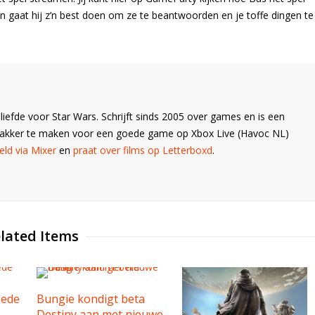
Dan gaat hij z’n best doen om ze te beantwoorden en je toffe dingen te
liefde voor Star Wars. Schrijft sinds 2005 over games en is een
Wakker te maken voor een goede game op Xbox Live (Havoc NL)
ld via Mixer
en
praat over films op Letterboxd
.
lated Items
oede
Bungie kondigt beta
Destiny aan met nieuwe