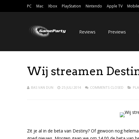
PC
Mac
Xbox
PlayStation
Nintendo
Apple TV
Mobil
Reviews
Previews
Wij streamen Desti
BAS VAN DUN
25 JULI 2014
COMMENTS CLOSED
PLA
Zit je al in de beta van Destiny? Of gewoon nog helem
goed nieuws. Morgen gaan we om 14.00 de beta van het 