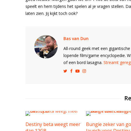
speelt en hem tijdens het spelen al je vragen stellen. 
laten zien. Jij kijkt toch ook?
Bas van Dun
All-round geek met een gigantische 
lopende film/game encyclopedie. 
of een bord lasagna.
Streamt gerege
Re
Destiny beta weegt meer
Bungie zeker van g
dan 12GB
launch voor Destiny