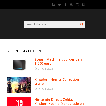
RECENTE ARTIKELEN
Steam Machine duurder dan
1.000 euro
24 JUNI 2026
Kingdom Hearts Collection
trailer
10 JUNI 2026
Nintendo Direct: Zelda,
Kindom Hearts, Xenoblade en