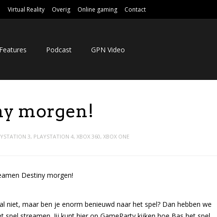
e
Virtual Reality
Overig
Online gaming
Contact
Features
Podcast
GPN Video
ny morgen!
YSTATION 3
,
PLAYSTATION 4
,
XBOX 360
,
XBOX ONE
aal niet, maar ben je enorm benieuwd naar het spel? Dan hebben we
spel streamen. Jij kunt hier op GameParty kijken hoe Bas het spel