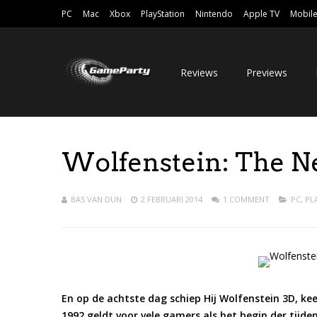
PC
Mac
Xbox
PlayStation
Nintendo
Apple TV
Mobil
Reviews
Previews
Wolfenstein: The N
BAS VAN DUN
2 FEBRUARI 2014
1 COMMENT
PC
,
PL
En op de achtste dag schiep Hij Wolfenstein 3D, k
1992 geldt voor vele gamers als het begin der tijde