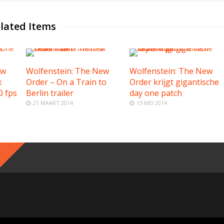
lated Items
ew
Wolfenstein: The New
Wolfenstein: The New
x
Order – On a Train to
Order krijgt gigantische
0 fps
Berlin trailer
day one patch
21 MAART 2014
15 MEI 2014