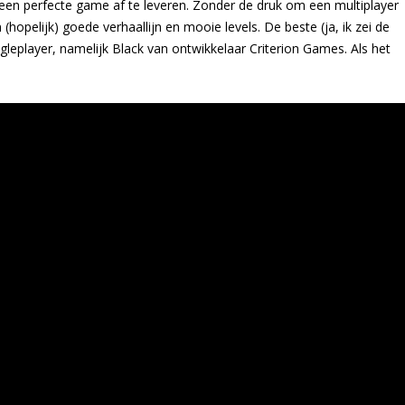
 een perfecte game af te leveren. Zonder de druk om een multiplayer
(hopelijk) goede verhaallijn en mooie levels. De beste (ja, ik zei de
gleplayer, namelijk Black van ontwikkelaar Criterion Games. Als het