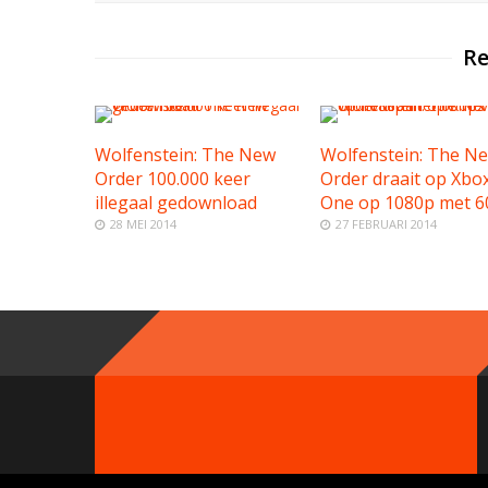
Re
Wolfenstein: The New
Wolfenstein: The N
Order 100.000 keer
Order draait op Xbo
illegaal gedownload
One op 1080p met 6
28 MEI 2014
27 FEBRUARI 2014