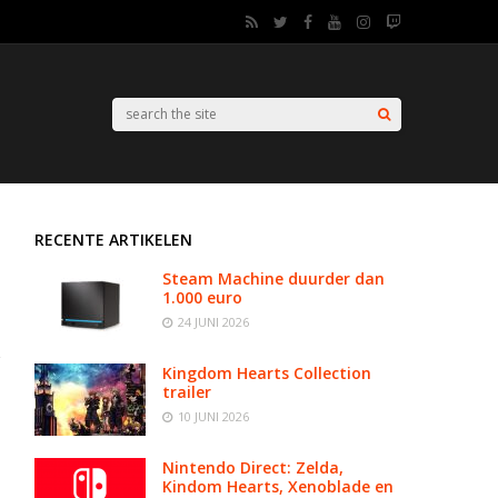
RECENTE ARTIKELEN
Steam Machine duurder dan
1.000 euro
24 JUNI 2026
Kingdom Hearts Collection
trailer
10 JUNI 2026
Nintendo Direct: Zelda,
Kindom Hearts, Xenoblade en