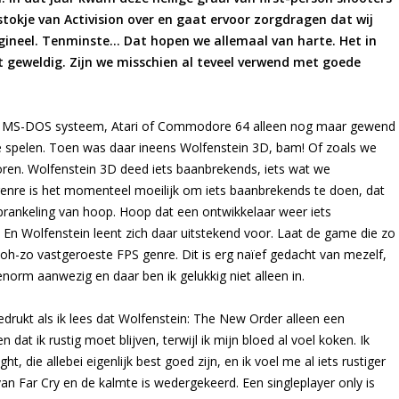
stokje van Activision over en gaat ervoor zorgdragen dat wij
rigineel. Tenminste… Dat hopen we allemaal van harte. Het in
 geweldig. Zijn we misschien al teveel verwend met goede
 je MS-DOS systeem, Atari of Commodore 64 alleen nog maar gewend
e spelen. Toen was daar ineens Wolfenstein 3D, bam! Of zoals we
boren. Wolfenstein 3D deed iets baanbrekends, iets wat we
genre is het momenteel moeilijk om iets baanbrekends te doen, dat
 sprankeling van hoop. Hoop dat een ontwikkelaar weer iets
 En Wolfenstein leent zich daar uitstekend voor. Laat de game die zo
oh-zo vastgeroeste FPS genre. Dit is erg naïef gedacht van mezelf,
enorm aanwezig en daar ben ik gelukkig niet alleen in.
gedrukt als ik lees dat Wolfenstein: The New Order alleen een
t ik rustig moet blijven, terwijl ik mijn bloed al voel koken. Ik
t, die allebei eigenlijk best goed zijn, en ik voel me al iets rustiger
an Far Cry en de kalmte is wedergekeerd. Een singleplayer only is