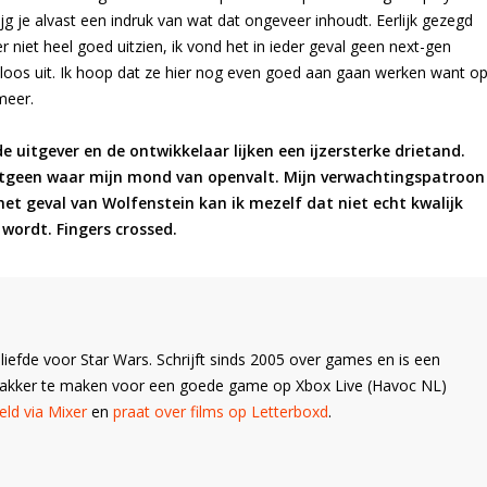
ijg je alvast een indruk van wat dat ongeveer inhoudt. Eerlijk gezegd
r niet heel goed uitzien, ik vond het in ieder geval geen next-gen
loos uit. Ik hoop dat ze hier nog even goed aan gaan werken want o
meer.
 uitgever en de ontwikkelaar lijken een ijzersterke drietand.
hetgeen waar mijn mond van openvalt. Mijn verwachtingspatroon
n het geval van Wolfenstein kan ik mezelf dat niet echt kwalijk
ordt. Fingers crossed.
liefde voor Star Wars. Schrijft sinds 2005 over games en is een
Wakker te maken voor een goede game op Xbox Live (Havoc NL)
ld via Mixer
en
praat over films op Letterboxd
.