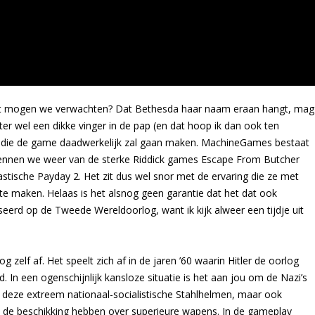
Wat mogen we verwachten? Dat Bethesda haar naam eraan hangt, mag
ter wel een dikke vinger in de pap (en dat hoop ik dan ook ten
s die de game daadwerkelijk zal gaan maken. MachineGames bestaat
 kennen we weer van de sterke Riddick games Escape From Butcher
tische Payday 2. Het zit dus wel snor met de ervaring die ze met
 maken. Helaas is het alsnog geen garantie dat het dat ook
eerd op de Tweede Wereldoorlog, want ik kijk alweer een tijdje uit
zelf af. Het speelt zich af in de jaren ’60 waarin Hitler de oorlog
In een ogenschijnlijk kansloze situatie is het aan jou om de Nazi’s
er deze extreem nationaal-socialistische Stahlhelmen, maar ook
e de beschikking hebben over superieure wapens. In de gameplay