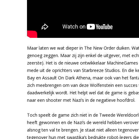
Maar laten we wat dieper in The New Order duiken. 
genoeg zeggen. Maar zij zijn enkel de uitgever, met ech
zeerste). Het is de nieuwe ontwikkelaar MachineGame
mede uit de oprichters van Starbreeze Studios. En die
Bay en Assault On Dark Athena, maar ook van het fantas
zich meebrengen om van deze Wolfenstein een succes te
daadwerkelijk wordt. Het helpt wel dat de game is gebas
naar een shooter met Nazi’s in de negatieve hoofdrol.
Toch speelt de game zich niet in de Tweede Wereldoorlog 
heeft gewonnen en de Nazi’s de wereld hebben veroverd. 
alsnog ten val te brengen. Je staat niet alleen tegenov
tegenover hun met swastika’s bedrukte robot-legers di