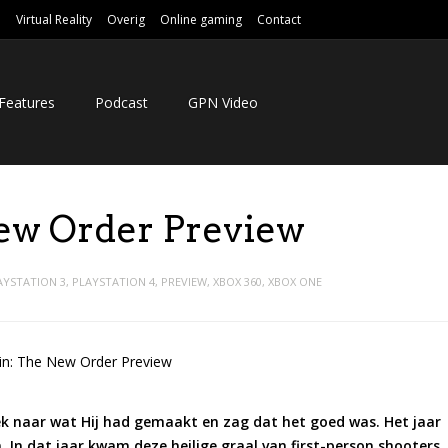
e
Virtual Reality
Overig
Online gaming
Contact
Features
Podcast
GPN Video
ew Order Preview
AYSTATION 3
,
PLAYSTATION 4
,
PREVIEW
,
XBOX 360
,
XBOX ONE
eek naar wat Hij had gemaakt en zag dat het goed was. Het jaar
n. In dat jaar kwam deze heilige graal van first-person shooters