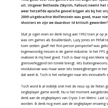
uit. Uitgever Bethesda (Skyrim, Fallout) neemt het 
weer hetzelfde epische gevoel krijgen als bij het o
2009 uitgebrachte Wolfenstein was goed, maar niet
shooters en zijn we daardoor té kritisch geworden?
Sluit je ogen even en denk terug aan 1992 toen je op
was om games als Boulderdash, Lazy Jones en Pitfall t
toen zeiden: gaaf! Het first-person perspectief was ge
tegenwoordig missen in de game-industrie. In het FPS 
realiseer ik mij heel goed. Toch is daar nog een kleine
grensverleggend ten tonele brengt. Iets buitengewoons.
revolutionair was maar weer iets teweegbrengen in het 
dat weet ik. Toch is het verlangen naar iets innovatiefs 
Toch word ik al redelijk snel met de neus op de feiten 
singleplayer game wordt. Nu is het moment aangebroken da
denk aan de singleplayers van Crysis 3 en Metro: Last Ligh
worden. Ik denk nog even aan de singleplayer-ervaring v