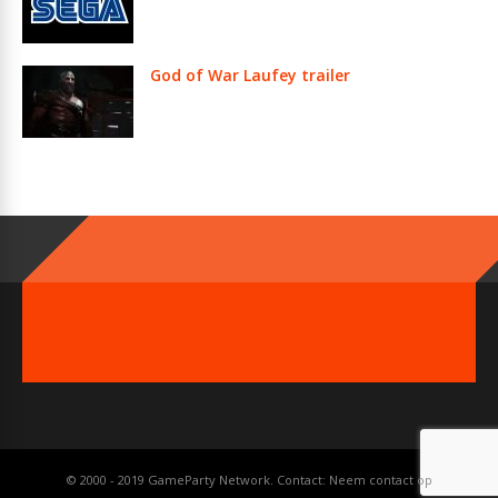
God of War Laufey trailer
© 2000 - 2019 GameParty Network. Contact:
Neem contact op