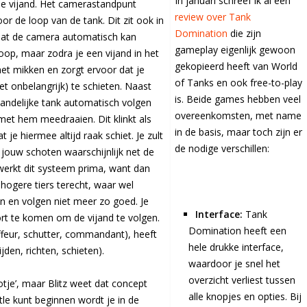
In januari schreef ik al een
e vijand. Het camerastandpunt
review over Tank
r de loop van de tank. Dit zit ook in
Domination
die zijn
 dat de camera automatisch kan
gameplay eigenlijk gewoon
oop, maar zodra je een vijand in het
gekopieerd heeft van World
 het mikken en zorgt ervoor dat je
of Tanks en ook free-to-play
et onbelangrijk) te schieten. Naast
is. Beide games hebben veel
jandelijke tank automatisch volgen
overeenkomsten, met name
 met hem meedraaien. Dit klinkt als
in de basis, maar toch zijn er
 je hiermee altijd raak schiet. Je zult
de nodige verschillen:
n jouw schoten waarschijnlijk net de
 werkt dit systeem prima, want dan
 hogere tiers terecht, waar wel
n en volgen niet meer zo goed. Je
Interface:
Tank
rt te komen om de vijand te volgen.
Domination heeft een
feur, schutter, commandant), heeft
hele drukke interface,
jden, richten, schieten).
waardoor je snel het
overzicht verliest tussen
tje’, maar Blitz weet dat concept
alle knopjes en opties. Bij
tle kunt beginnen wordt je in de