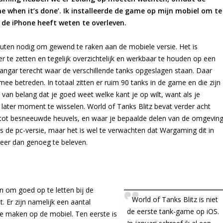
ne when it’s done’. Ik installeerde de game op mijn mobiel om te
 de iPhone heeft weten te overleven.
nuten nodig om gewend te raken aan de mobiele versie. Het is
 te zetten en tegelijk overzichtelijk en werkbaar te houden op een
hangar terecht waar de verschillende tanks opgeslagen staan. Daar
mee betreden. In totaal zitten er ruim 90 tanks in de game en die zijn
 van belang dat je goed weet welke kant je op wilt, want als je
later moment te wisselen. World of Tanks Blitz bevat verder acht
jn tot besneeuwde heuvels, en waar je bepaalde delen van de omgevin
s de pc-versie, maar het is wel te verwachten dat Wargaming dit in
 meer dan genoeg te beleven.
en om goed op te letten bij de
World of Tanks Blitz is niet
 Er zijn namelijk een aantal
de eerste tank-game op iOS.
e maken op de mobiel. Ten eerste is