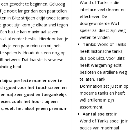
World of Tanks is die
 een gevecht te beginnen. Gelukkig
interface veel cleaner en
 je nooit langer dan een paar tellen
effectiever. De
n in Blitz strijden altijd twee teams
doorgewinterde WoT-
e groot zijn kom je elkaar snel tegen
speler zal direct zijn weg
. Een battle kan maximaal zeven
weten te vinden.
tal al eerder beslist. Hierdoor kan je
Tanks:
World of Tanks
 als je een paar minuten vrij hebt.
heeft historische tanks,
 te spelen is. Houdt dus een oog op
dus ook Blitz. Voor Blitz
fi-netwerk. Dat laatste is sowieso
heeft Wargaming echt
inding hebt.
besloten de artillerie weg
te laten. Tank
 bijna perfecte manier over te
Domination zet juist in op
zich goed voor het touchscreen en
moderne tanks en heeft
ten na) zeer goed en toegankelijk
wél artillerie in zijn
recies zoals het hoort bij een
assortiment.
, voelt het alsof je een premium
Aantal spelers:
In
World of Tanks speel je in
potjes van maximaal