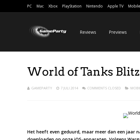
PC
Mac
Xbox
PlayStation
Nintendo
Apple TV
Mobil
Reviews
Previews
World of Tanks Blit
GAMEPARTY
7 JULI 2014
COMMENTS CLOSED
MOBI
Het heeft even geduurd, maar meer dan een jaar na
downloaden op onze iOS-apparaten. Volgens Warg