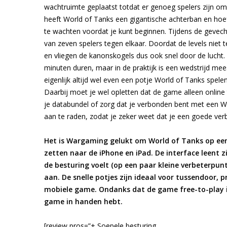
wachtruimte geplaatst totdat er genoeg spelers zijn om
heeft World of Tanks een gigantische achterban en hoef
te wachten voordat je kunt beginnen. Tijdens de gevechte
van zeven spelers tegen elkaar. Doordat de levels niet t
en vliegen de kanonskogels dus ook snel door de lucht
minuten duren, maar in de praktijk is een wedstrijd mees
eigenlijk altijd wel even een potje World of Tanks spelen
Daarbij moet je wel opletten dat de game alleen online
je databundel of zorg dat je verbonden bent met een Wi
aan te raden, zodat je zeker weet dat je een goede verb
Het is Wargaming gelukt om World of Tanks op een
zetten naar de iPhone en iPad. De interface leent 
de besturing voelt (op een paar kleine verbeterpun
aan. De snelle potjes zijn ideaal voor tussendoor, p
mobiele game. Ondanks dat de game free-to-play is
game in handen hebt.
[review pros=”+ Soepele besturing