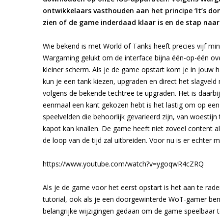
ontwikkelaars vasthouden aan het principe ‘It’s do
zien of de game inderdaad klaar is en de stap naar
Wie bekend is met World of Tanks heeft precies vijf mi
Wargaming gelukt om de interface bijna één-op-één over
kleiner scherm. Als je de game opstart kom je in jouw 
kun je een tank kiezen, upgraden en direct het slagveld 
volgens de bekende techtree te upgraden. Het is daarbij
eenmaal een kant gekozen hebt is het lastig om op een 
speelvelden die behoorlijk gevarieerd zijn, van woesti
kapot kan knallen. De game heeft niet zoveel content al
de loop van de tijd zal uitbreiden. Voor nu is er echter
https://www.youtube.com/watch?v=ygoqwR4cZRQ
Als je de game voor het eerst opstart is het aan te rad
tutorial, ook als je een doorgewinterde WoT-gamer bent.
belangrijke wijzigingen gedaan om de game speelbaar t