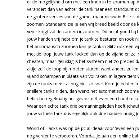
er de mogelijkheid om met een knop in te zoomen op d
verandert dan van achter de tank naar een standpunt doo
de grotere versies van de game, maar nieuw in Blitz is
zoomen. Standaard zie je een vrij breed beeld door de l
vizier krijgt zal de camera inzoomen. Dit helpt goed bij
jouw handen vrij hebt om je tank te besturen en (ook ni
het automatisch zoomen kan je tank in Blitz ook een vi
met de loop. Jouw tank ‘locked’ dan op de vijand en zal
cheaten, maar gelukkig is het systeem niet zo precies dat
altijd zelf de loop bij moeten sturen, want anders zulle
vijand schampen in plaats van vol raken. In lagere tiers
zijn de tanks meestal nog niet zo snel. Kom je echter in
snellere tanks rijden, dan werkt het automatisch zoome
hebt dan regelmatig het gevoel net even een hand te ko
Waar een echte tank drie bemanningsleden heeft (chauf
jouw virtuele tank dus eigenlijk ook drie handen nodig (ri
World of Tanks was op de pc al ideaal voor ‘even een po
nog verder te verbeteren. Voordat je aan een online bat