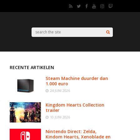
RECENTE ARTIKELEN
Steam Machine duurder dan
1.000 euro
24 JUNI 2026
Kingdom Hearts Collection
trailer
10 JUNI 2026
Nintendo Direct: Zelda,
Kindom Hearts, Xenoblade en