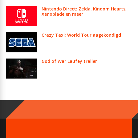
Nintendo Direct: Zelda, Kindom Hearts,
Xenoblade en meer
Crazy Taxi: World Tour aagekondigd
God of War Laufey trailer