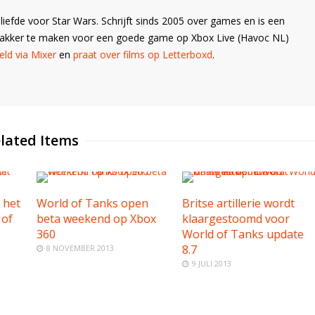
liefde voor Star Wars. Schrijft sinds 2005 over games en is een
Wakker te maken voor een goede game op Xbox Live (Havoc NL)
ld via Mixer
en
praat over films op Letterboxd
.
lated Items
t het
World of Tanks open
Britse artillerie wordt
 of
beta weekend op Xbox
klaargestoomd voor
360
World of Tanks update
8.7
8 NOVEMBER 2013
9 JULI 2013