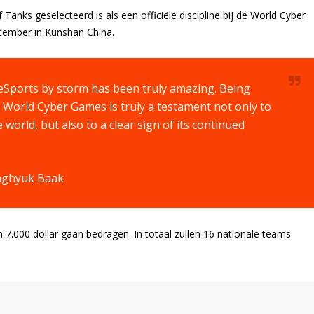
ks geselecteerd is als een officiële discipline bij de World Cyber
cember in Kunshan China.
eSports by storm has been truly amazing. Being
r’s World Cyber Games is truly a testament not only to
world, but also to a clear sign of its continued
onghyuk Baak
n 7.000 dollar gaan bedragen. In totaal zullen 16 nationale teams