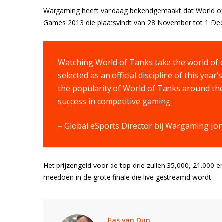
Wargaming heeft vandaag bekendgemaakt dat World of Tan
Games 2013 die plaatsvindt van 28 November tot 1 De
Watching World of Tanks take the world of 
selected as an official discipline of this yea
the popularity of World of Tanks around the 
success in competitive gaming.
– Global eSports Director bij Wargaming J
Het prijzengeld voor de top drie zullen 35,000, 21.000 e
meedoen in de grote finale die live gestreamd wordt.
Bas van Dun