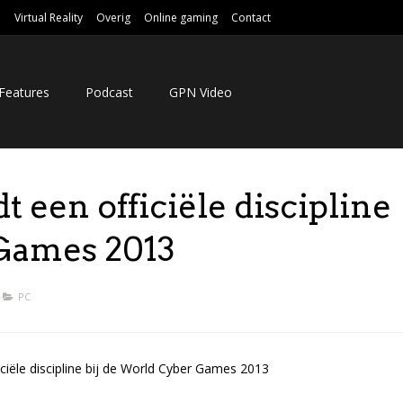
e
Virtual Reality
Overig
Online gaming
Contact
Features
Podcast
GPN Video
 een officiële discipline
 Games 2013
PC