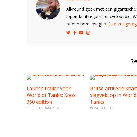
All-round geek met een gigantische 
lopende film/game encyclopedie. 
of een bord lasagna.
Streamt gerege
Re
Launch trailer voor
Britse artillerie knal
World of Tanks: Xbox
slagveld op in World
360 edition
Tanks
13 FEBRUARI 2014
24 JULI 2013