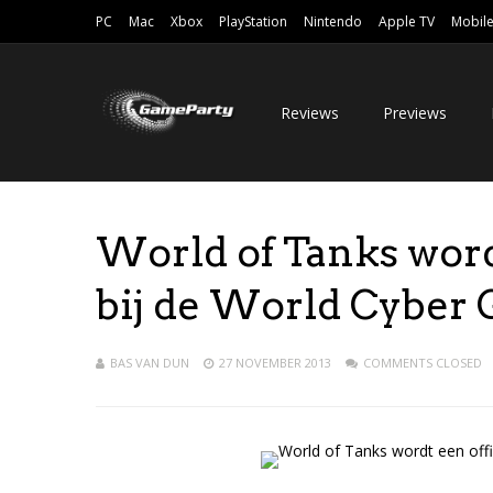
PC
Mac
Xbox
PlayStation
Nintendo
Apple TV
Mobil
Reviews
Previews
World of Tanks wordt
bij de World Cyber
BAS VAN DUN
27 NOVEMBER 2013
COMMENTS CLOSED