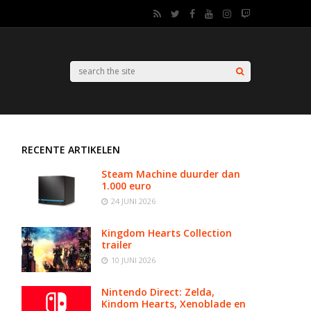
RECENTE ARTIKELEN
Steam Machine duurder dan
1.000 euro
24 JUNI 2026
Kingdom Hearts Collection
trailer
10 JUNI 2026
Nintendo Direct: Zelda,
Kindom Hearts, Xenoblade en