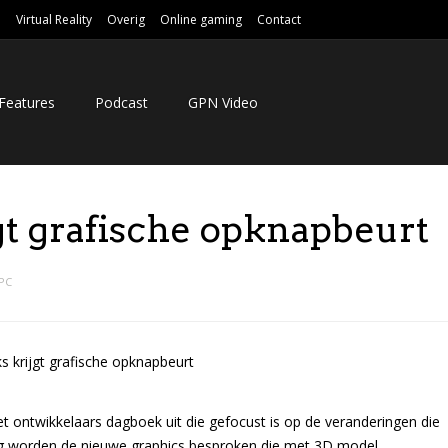
e
Virtual Reality
Overig
Online gaming
Contact
Features
Podcast
GPN Video
gt grafische opknapbeurt
PC
 ontwikkelaars dagboek uit die gefocust is op de veranderingen die
ring worden de nieuwe graphics besproken die met 3D model