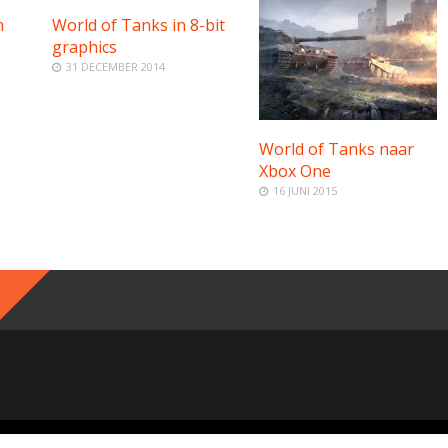
m
World of Tanks in 8-bit
graphics
31 DECEMBER 2014
World of Tanks naar
Xbox One
16 JUNI 2015