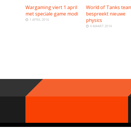
Wargaming viert 1 april
World of Tanks tea
met speciale game modi
bespreekt nieuwe
physics
1 APRIL 2016
6 MAART 2014
© 2000 - 2019 GameParty Network. Contact:
Neem contact op