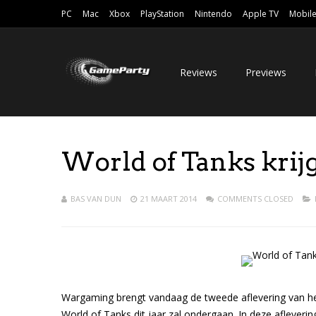
PC
Mac
Xbox
PlayStation
Nintendo
Apple TV
Mobil
Reviews
Previews
World of Tanks krij
BAS VAN DUN
21 MAART 2014
COMMENTS CLOSED
Wargaming brengt vandaag de tweede aflevering van het
World of Tanks dit jaar zal ondergaan. In deze afleve