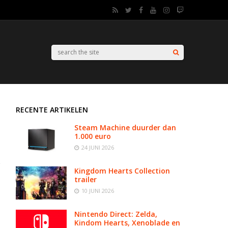
RECENTE ARTIKELEN
Steam Machine duurder dan
1.000 euro
24 JUNI 2026
Kingdom Hearts Collection
trailer
10 JUNI 2026
Nintendo Direct: Zelda,
Kindom Hearts, Xenoblade en