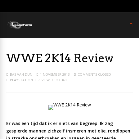
WWE 2K14 Review
BAS VAN DUN
1 NOVEMBER 2013
COMMENTS CLOSED
PLAYSTATION 3
,
REVIEW
,
XBOX 360
Er was een tijd dat ik er niets van begreep. Ik zag
gespierde mannen zichzelf insmeren met olie, rondlopen
in strakke onderbroeken en losgaan in geacteerde