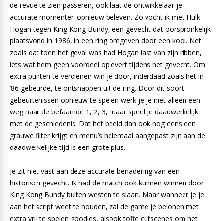
de revue te zien passeren, ook laat de ontwikkelaar je
accurate momenten opnieuw beleven. Zo vocht ik met Hulk
Hogan tegen King Kong Bundy, een gevecht dat oorspronkelijk
plaatsvond in 1986, in een ring omgeven door een kooi. Net
zoals dat toen het geval was had Hogan last van zijn ribben,
iets wat hem geen voordeel oplevert tijdens het gevecht. Om
extra punten te verdienen win je door, inderdaad zoals het in
’86 gebeurde, te ontsnappen uit de ring. Door dit soort
gebeurtenissen opnieuw te spelen werk je je niet alleen een
weg naar de befaamde 1, 2, 3, maar speel je daadwerkelijk
met de geschiedenis. Dat het beeld dan ook nog eens een
grauwe filter krijgt en menu’s helemaal aangepast zijn aan de
daadwerkelijke tijd is een grote plus.
Je zit niet vast aan deze accurate benadering van een
historisch gevecht. Ik had de match ook kunnen winnen door
King Kong Bundy buiten westen te slaan. Maar wanneer je je
aan het script weet te houden, zal de game je belonen met
extra vrij te spelen goodies, alsook toffe cutscenes om het