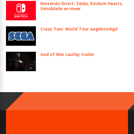
Nintendo Direct: Zelda, Kindom Hearts,
Xenoblade en meer
Crazy Taxi: World Tour aagekondigd
God of War Laufey trailer