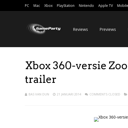
PC
Mac
Xbox
PlayStation
Nintendo
Apple TV
Mobil
Reviews
Previews
Xbox 360-versie Zoo
trailer
BAS VAN DUN
21 JANUARI 2014
COMMENTS CLOSED