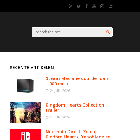
RECENTE ARTIKELEN
Steam Machine duurder dan
1.000 euro
24 JUNI 2026
Kingdom Hearts Collection
trailer
10 JUNI 2026
Nintendo Direct: Zelda,
Kindom Hearts, Xenoblade en