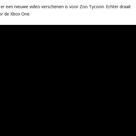
 er een nieuwe video verschenen is voor Zoo Tycoon. Echter draait
oor de Xbox One.