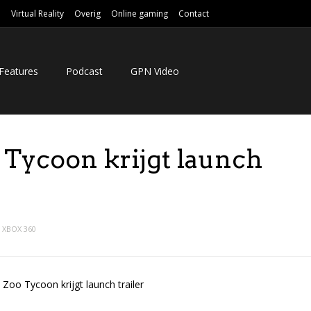
e
Virtual Reality
Overig
Online gaming
Contact
Features
Podcast
GPN Video
 Tycoon krijgt launch
XBOX 360