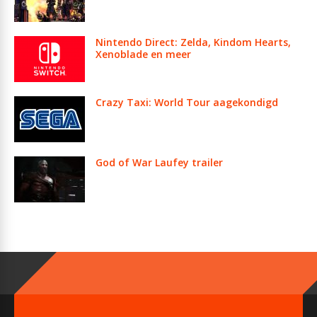
Nintendo Direct: Zelda, Kindom Hearts,
Xenoblade en meer
Crazy Taxi: World Tour aagekondigd
God of War Laufey trailer