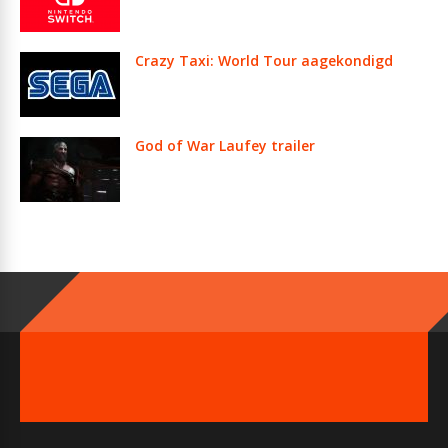
Crazy Taxi: World Tour aagekondigd
God of War Laufey trailer