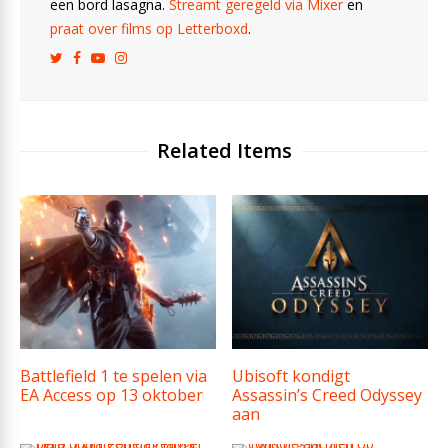
een bord lasagna.
Streamt geregeld via Mixer
en
praat over films op Letterboxd
.
Related Items
Battlefield 1 te spelen via
Ubisoft kondigt
EA Access op 13 oktober
Assassin’s Creed Odyssey
aan