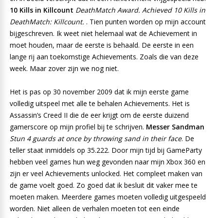
10 Kills in Killcount
DeathMatch Award. Achieved 10 Kills in
DeathMatch: Killcount.
. Tien punten worden op mijn account
bijgeschreven. Ik weet niet helemaal wat de Achievement in
moet houden, maar de eerste is behaald. De eerste in een
lange rij aan toekomstige Achievements. Zoals die van deze
week. Maar zover zijn we nog niet.
Het is pas op 30 november 2009 dat ik mijn eerste game
volledig uitspeel met alle te behalen Achievements. Het is
Assassin’s Creed II die de eer krijgt om de eerste duizend
gamerscore op mijn profiel bij te schrijven.
Messer Sandman
Stun 4 guards at once by throwing sand in their face
. De
teller staat inmiddels op 35.222. Door mijn tijd bij GameParty
hebben veel games hun weg gevonden naar mijn Xbox 360 en
zijn er veel Achievements unlocked. Het compleet maken van
de game voelt goed. Zo goed dat ik besluit dit vaker mee te
moeten maken. Meerdere games moeten volledig uitgespeeld
worden. Niet alleen de verhalen moeten tot een einde