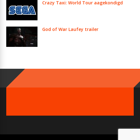
Crazy Taxi: World Tour aagekondigd
God of War Laufey trailer