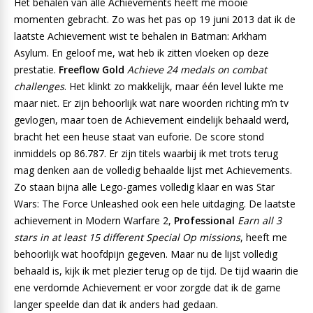
Het behalen van alle Achievements heeft me mooie
momenten gebracht. Zo was het pas op 19 juni 2013 dat ik de
laatste Achievement wist te behalen in Batman: Arkham
Asylum. En geloof me, wat heb ik zitten vloeken op deze
prestatie.
Freeflow Gold
Achieve 24 medals on combat
challenges
. Het klinkt zo makkelijk, maar één level lukte me
maar niet. Er zijn behoorlijk wat nare woorden richting m’n tv
gevlogen, maar toen de Achievement eindelijk behaald werd,
bracht het een heuse staat van euforie. De score stond
inmiddels op 86.787. Er zijn titels waarbij ik met trots terug
mag denken aan de volledig behaalde lijst met Achievements.
Zo staan bijna alle Lego-games volledig klaar en was Star
Wars: The Force Unleashed ook een hele uitdaging. De laatste
achievement in Modern Warfare 2,
Professional
Earn all 3
stars in at least 15 different Special Op missions
, heeft me
behoorlijk wat hoofdpijn gegeven. Maar nu de lijst volledig
behaald is, kijk ik met plezier terug op de tijd. De tijd waarin die
ene verdomde Achievement er voor zorgde dat ik de game
langer speelde dan dat ik anders had gedaan.