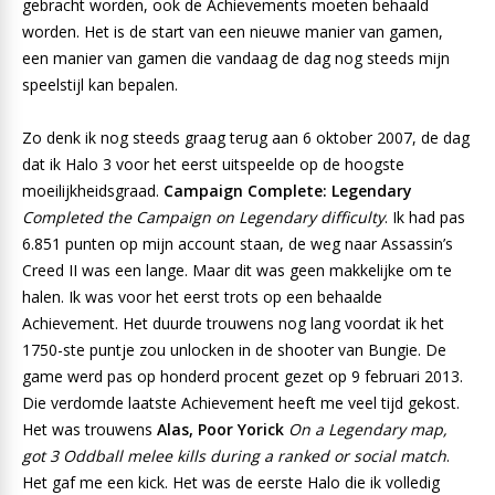
gebracht worden, ook de Achievements moeten behaald
worden. Het is de start van een nieuwe manier van gamen,
een manier van gamen die vandaag de dag nog steeds mijn
speelstijl kan bepalen.
Zo denk ik nog steeds graag terug aan 6 oktober 2007, de dag
dat ik Halo 3 voor het eerst uitspeelde op de hoogste
moeilijkheidsgraad.
Campaign Complete: Legendary
Completed the Campaign on Legendary difficulty
. Ik had pas
6.851 punten op mijn account staan, de weg naar Assassin’s
Creed II was een lange. Maar dit was geen makkelijke om te
halen. Ik was voor het eerst trots op een behaalde
Achievement. Het duurde trouwens nog lang voordat ik het
1750-ste puntje zou unlocken in de shooter van Bungie. De
game werd pas op honderd procent gezet op 9 februari 2013.
Die verdomde laatste Achievement heeft me veel tijd gekost.
Het was trouwens
Alas, Poor Yorick
On a Legendary map,
got 3 Oddball melee kills during a ranked or social match
.
Het gaf me een kick. Het was de eerste Halo die ik volledig