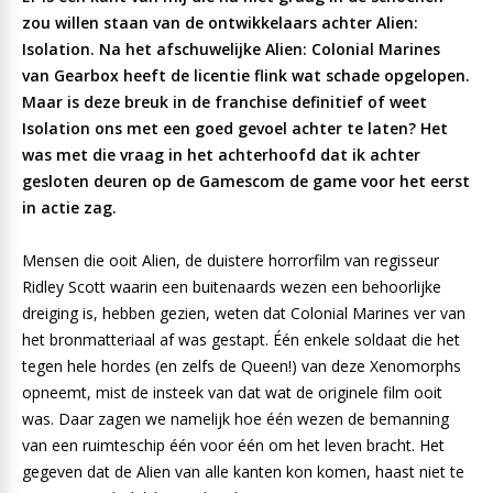
zou willen staan van de ontwikkelaars achter Alien:
Isolation. Na het afschuwelijke Alien: Colonial Marines
van Gearbox heeft de licentie flink wat schade opgelopen.
Maar is deze breuk in de franchise definitief of weet
Isolation ons met een goed gevoel achter te laten? Het
was met die vraag in het achterhoofd dat ik achter
gesloten deuren op de Gamescom de game voor het eerst
in actie zag.
Mensen die ooit Alien, de duistere horrorfilm van regisseur
Ridley Scott waarin een buitenaards wezen een behoorlijke
dreiging is, hebben gezien, weten dat Colonial Marines ver van
het bronmatteriaal af was gestapt. Één enkele soldaat die het
tegen hele hordes (en zelfs de Queen!) van deze Xenomorphs
opneemt, mist de insteek van dat wat de originele film ooit
was. Daar zagen we namelijk hoe één wezen de bemanning
van een ruimteschip één voor één om het leven bracht. Het
gegeven dat de Alien van alle kanten kon komen, haast niet te