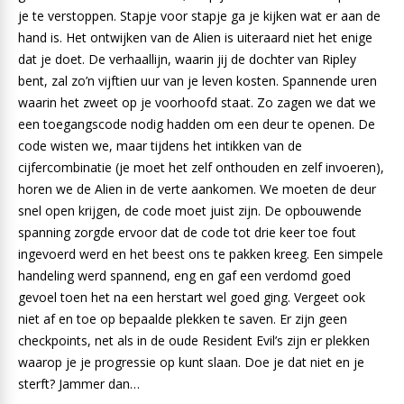
je te verstoppen. Stapje voor stapje ga je kijken wat er aan de
hand is. Het ontwijken van de Alien is uiteraard niet het enige
dat je doet. De verhaallijn, waarin jij de dochter van Ripley
bent, zal zo’n vijftien uur van je leven kosten. Spannende uren
waarin het zweet op je voorhoofd staat. Zo zagen we dat we
een toegangscode nodig hadden om een deur te openen. De
code wisten we, maar tijdens het intikken van de
cijfercombinatie (je moet het zelf onthouden en zelf invoeren),
horen we de Alien in de verte aankomen. We moeten de deur
snel open krijgen, de code moet juist zijn. De opbouwende
spanning zorgde ervoor dat de code tot drie keer toe fout
ingevoerd werd en het beest ons te pakken kreeg. Een simpele
handeling werd spannend, eng en gaf een verdomd goed
gevoel toen het na een herstart wel goed ging. Vergeet ook
niet af en toe op bepaalde plekken te saven. Er zijn geen
checkpoints, net als in de oude Resident Evil’s zijn er plekken
waarop je je progressie op kunt slaan. Doe je dat niet en je
sterft? Jammer dan…