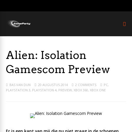
Alien: Isolation
Gamescom Preview
BAS VAN DUN
20 AUGUSTUS 2014
2 COMMENTS
PC
,
PLAYSTATION 3
,
PLAYSTATION 4
,
PREVIEW
,
XBOX 360
,
XBOX ONE
Er is een kant van mij die nu niet graag in de schoenen