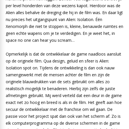
per level honderden van deze wezens kapot. Hierdoor was de
Alien alles behalve de dreiging die hij in de film was. En daar ligt
nu precies het uitgangspunt van Alien: Isolation. Één
Xenomorph die niet te stoppen is, kleine, benauwde ruimtes en
geen echte wapens om je te verdedigen. En je weet het, in
space no one can hear you scream…
Opmerkelijk is dat de ontwikkelaar de game naadloos aansluit
op de originele film. Qua design, geluid en sfeer is Alien:
Isolation spot on. Tijdens de ontwikkeling is dan ook nauw
samengewerkt met de mensen achter de film en zijn de
originele blauwdrukken van de sets gebruikt om alles zo
realistisch mogelijk te benaderen. Hierbij zijn zelfs de juiste
afmetingen gebruikt. Mij werd verteld dat een deur in de game
exact net zo hoog en breed is als in de film. Het geeft aan hoe
secuur de ontwikkelaar met de franchise om wil gaan. De
passie voor het project spat dan ook van het scherm af. Zo is
elk computerprogramma op de diverse schermen in de game