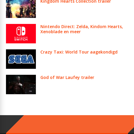
Kingdom Hearts Collection trailer
Nintendo Direct: Zelda, Kindom Hearts,
Xenoblade en meer
Crazy Taxi: World Tour aagekondigd
God of War Laufey trailer