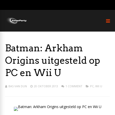
Batman: Arkham
Origins uitgesteld op
PC en Wii U
BAS VAN DUN
20 OKTOBER 2013
1 COMMENT
PC
,
WII U