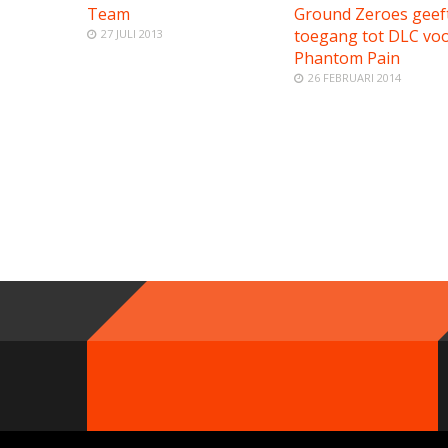
Team
Ground Zeroes geef
toegang tot DLC vo
27 JULI 2013
Phantom Pain
26 FEBRUARI 2014