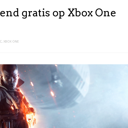
ekend gratis op Xbox One
C
,
XBOX ONE