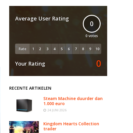
Average User Rating
0
0
votes
Rate
0
Your Rating
RECENTE ARTIKELEN
Steam Machine duurder dan
1.000 euro
24 JUNI 2026
Kingdom Hearts Collection
trailer