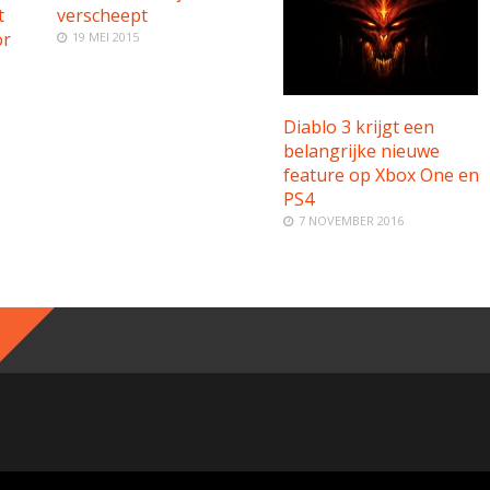
t
verscheept
or
19 MEI 2015
Diablo 3 krijgt een
belangrijke nieuwe
feature op Xbox One en
PS4
7 NOVEMBER 2016