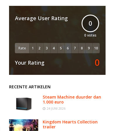
Average User Rating
0
0
votes
Rate
0
Your Rating
RECENTE ARTIKELEN
Steam Machine duurder dan
1.000 euro
24 JUNI 2026
Kingdom Hearts Collection
trailer