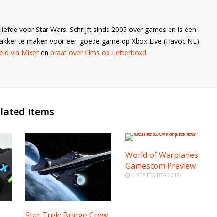
liefde voor Star Wars. Schrijft sinds 2005 over games en is een
Wakker te maken voor een goede game op Xbox Live (Havoc NL)
ld via Mixer
en
praat over films op Letterboxd
.
lated Items
World of Warplanes
Gamescom Preview
1 SEPTEMBER 2013
Star Trek: Bridge Crew