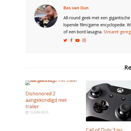
Bas van Dun
All-round geek met een gigantische 
lopende film/game encyclopedie. 
of een bord lasagna.
Streamt gerege
Re
Dishonored 2
aangekondigd met
trailer
15 JUNI 2015
Call of Duty 3 nu