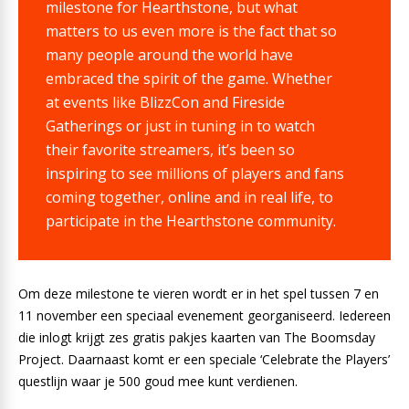
milestone for Hearthstone, but what
matters to us even more is the fact that so
many people around the world have
embraced the spirit of the game. Whether
at events like BlizzCon and Fireside
Gatherings or just in tuning in to watch
their favorite streamers, it’s been so
inspiring to see millions of players and fans
coming together, online and in real life, to
participate in the Hearthstone community.
Om deze milestone te vieren wordt er in het spel tussen 7 en
11 november een speciaal evenement georganiseerd. Iedereen
die inlogt krijgt zes gratis pakjes kaarten van The Boomsday
Project. Daarnaast komt er een speciale ‘Celebrate the Players’
questlijn waar je 500 goud mee kunt verdienen.