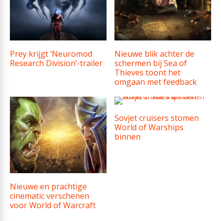
Prey krijgt ‘Neuromod
Nieuwe blik achter de
Research Division’-trailer
schermen bij Sea of
Thieves toont het
omgaan met feedback
Sovjet cruisers stomen
World of Warships
binnen
Nieuwe en prachtige
cinematic verschenen
voor World of Warcraft