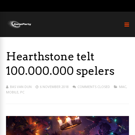
Hearthstone telt
100.000.000 spelers
BAS VAN DUN
6 NOVEMBER 2018
COMMENTS CLOSED
MAC
,
MOBILE
,
PC