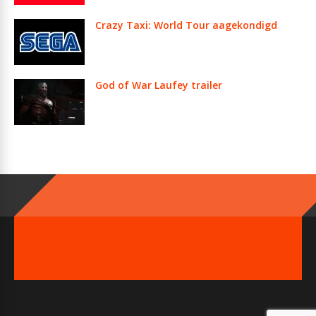
Crazy Taxi: World Tour aagekondigd
God of War Laufey trailer