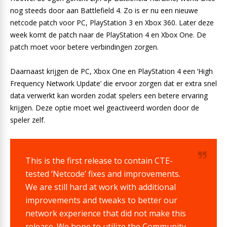
nog steeds door aan Battlefield 4. Zo is er nu een nieuwe
netcode patch voor PC, PlayStation 3 en Xbox 360. Later deze
week komt de patch naar de PlayStation 4 en Xbox One. De
patch moet voor betere verbindingen zorgen.
Daarnaast krijgen de PC, Xbox One en PlayStation 4 een ‘High
Frequency Network Update’ die ervoor zorgen dat er extra snel
data verwerkt kan worden zodat spelers een betere ervaring
krijgen. Deze optie moet wel geactiveerd worden door de
speler zelf.
This is the first release to contain CTE-
tested ‘Netcode’ fixes and improvements.
We are still hard at work with additional
improvements and tweaks to better our
network experience that did not make this
release. We hope to utilize the Community