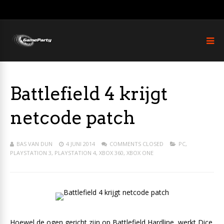
Battlefield 4 krijgt
netcode patch
BAS VAN DUN
4 JUNI 2014
COMMENTS CLOSED
PC
,
PLAYSTATION 3
,
PLAYSTATION 4
,
XBOX 360
,
XBOX ONE
Hoewel de ogen gericht zijn op Battlefield Hardline, werkt Dice