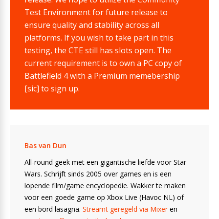
Test Environment for future release to
ensure quality and stability across all
platforms. If you wish to take part in this
testing, the CTE still has slots open. The
current requirement is to own a PC copy of
Battlefield 4 with a Premium memebership
[sic] to sign up.
Bas van Dun
All-round geek met een gigantische liefde voor Star
Wars. Schrijft sinds 2005 over games en is een
lopende film/game encyclopedie. Wakker te maken
voor een goede game op Xbox Live (Havoc NL) of
een bord lasagna.
Streamt geregeld via Mixer
en