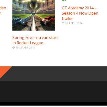
deo
GT Academy 2014 –
r
Season 4 Now Open
trailer
23 APRIL 2014
Spring Fever nu van start
in Rocket League
19 MAART 2018