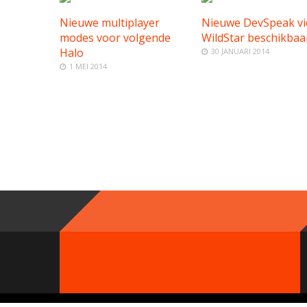
Nieuwe multiplayer
Nieuwe DevSpeak vi
modes voor volgende
WildStar beschikbaa
Halo
30 JANUARI 2014
1 MEI 2014