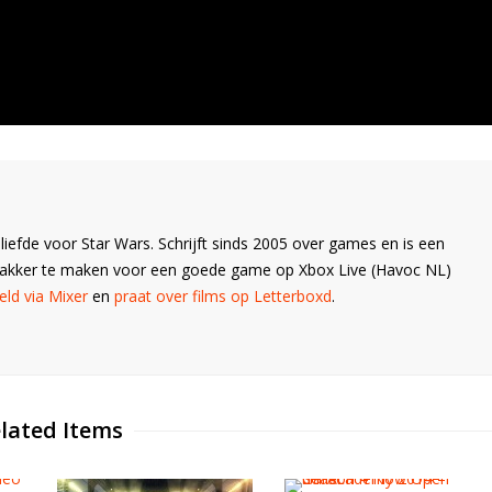
liefde voor Star Wars. Schrijft sinds 2005 over games en is een
Wakker te maken voor een goede game op Xbox Live (Havoc NL)
ld via Mixer
en
praat over films op Letterboxd
.
lated Items