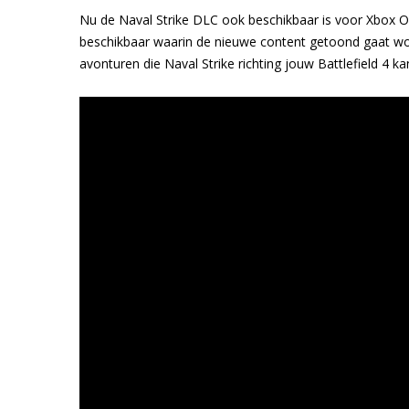
Nu de Naval Strike DLC ook beschikbaar is voor Xbox 
beschikbaar waarin de nieuwe content getoond gaat wo
avonturen die Naval Strike richting jouw Battlefield 4 k