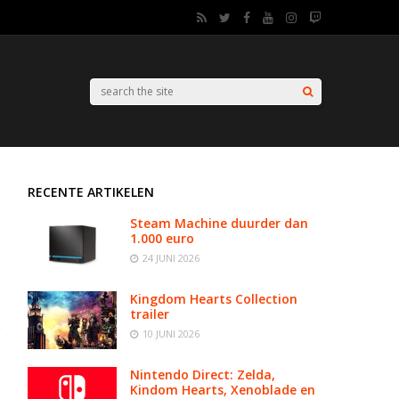
RECENTE ARTIKELEN
Steam Machine duurder dan
1.000 euro
24 JUNI 2026
Kingdom Hearts Collection
trailer
10 JUNI 2026
Nintendo Direct: Zelda,
Kindom Hearts, Xenoblade en