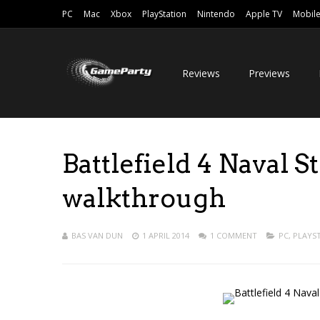
PC
Mac
Xbox
PlayStation
Nintendo
Apple TV
Mobil
Reviews
Previews
Battlefield 4 Naval
walkthrough
BAS VAN DUN
1 APRIL 2014
1 COMMENT
PC
,
PLAYS