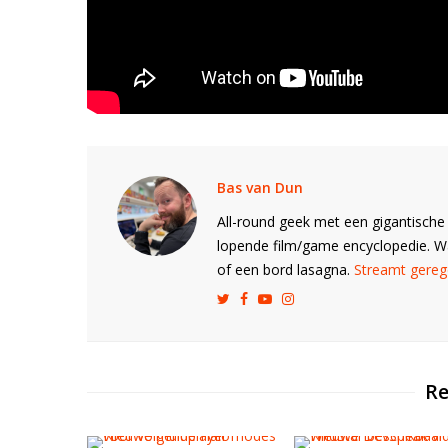
Bas van Dun
All-round geek met een gigantische 
lopende film/game encyclopedie. 
of een bord lasagna.
Streamt gerege
Re