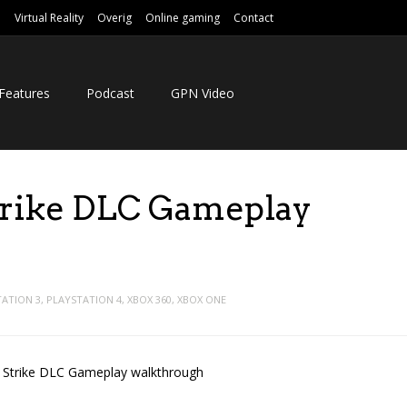
e
Virtual Reality
Overig
Online gaming
Contact
Features
Podcast
GPN Video
 Strike DLC Gameplay
TATION 3
,
PLAYSTATION 4
,
XBOX 360
,
XBOX ONE