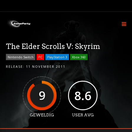
The Elder Scrolls V: Skyrim
Nintendo Switch
PC
PlayStation 3
Xbox 360
RELEASE:
11 NOVEMBER 2011
9
8.6
GEWELDIG
USER AVG