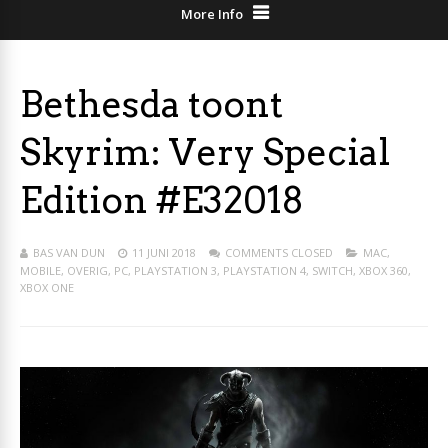
More Info
Bethesda toont
Skyrim: Very Special
Edition #E32018
BAS VAN DUN
11 JUNI 2018
COMMENTS CLOSED
MAC
,
MOBILE
,
OVERIG
,
PC
,
PLAYSTATION 3
,
PLAYSTATION 4
,
SWITCH
,
XBOX 360
,
XBOX ONE