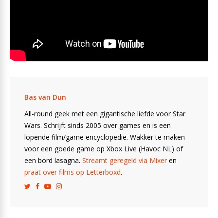
Bas van Dun
All-round geek met een gigantische liefde voor Star
Wars. Schrijft sinds 2005 over games en is een
lopende film/game encyclopedie. Wakker te maken
voor een goede game op Xbox Live (Havoc NL) of
een bord lasagna.
Streamt geregeld via Mixer
en
praat over films op Letterboxd
.