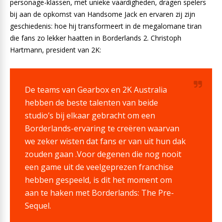
personage-klassen, met unieke vaardigheden, dragen spelers
bij aan de opkomst van Handsome Jack en ervaren zij zijn
geschiedenis: hoe hij transformeert in de megalomane tiran
die fans zo lekker haatten in Borderlands 2. Christoph
Hartmann, president van 2K:
De teams van Gearbox en 2K Australia
hebben de beste talenten van beide
studio’s bij elkaar gebracht om een
Borderlands-ervaring te creëren waarvan
we zeker wisten dat fans er van uit hun dak
zouden gaan .Voor degenen die nog nooit
een game uit de veelgeprezen franchise
hebben gespeeld, is dit het moment om
aan te haken met Borderlands: The Pre-
Sequel.