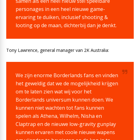
samen als een heel nieuw stel speelbare
personages in een heel nieuwe game-
ervaring te duiken, inclusief shooting &
looting op de maan, dichterbij dan je denkt.
Tony Lawrence, general manager van 2K Australia:
We zijn enorme Borderlands fans en vinden
het geweldig dat we de mogelijkheid krijgen
om te laten zien wat wij voor het
Borderlands universum kunnen doen. We
kunnen niet wachten tot fans kunnen
spelen als Athena, Wilhelm, Nisha en
Claptrap en de nieuwe low-gravity gunplay
kunnen ervaren met coole nieuwe wapens