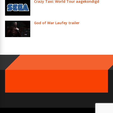
Crazy Taxi: World Tour aagekondigd
God of War Laufey trailer