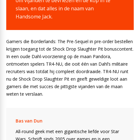
om vijanden te bevriezen en de kop in te
slaan, en dat alles in de naam van
Handsome Jack.
Gamers die Borderlands: The Pre-Sequel in pre-order bestellen
krijgen toegang tot de Shock Drop Slaughter Pit bonuscontent.
In een oude Dahl-voorziening op de maan Pandora,
ontmoeten spelers TR4-NU, die ooit één van Dahl’s militaire
recruiters was totdat hij compleet doordraaide. TR4-NU runt
nu de Shock Drop Slaughter Pit en geeft geweldige loot aan
gamers die met succes de pittigste vijanden van de maan
weten te verslaan.
Bas van Dun
All-round geek met een gigantische liefde voor Star
Wars. Schrijft sinds 2005 over games en is een