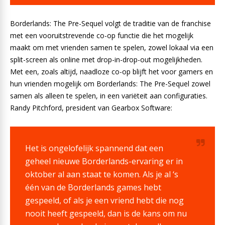
Borderlands: The Pre-Sequel volgt de traditie van de franchise
met een vooruitstrevende co-op functie die het mogelijk
maakt om met vrienden samen te spelen, zowel lokaal via een
split-screen als online met drop-in-drop-out mogelijkheden.
Met een, zoals altijd, naadloze co-op blijft het voor gamers en
hun vrienden mogelijk om Borderlands: The Pre-Sequel zowel
samen als alleen te spelen, in een variëteit aan configuraties.
Randy Pitchford, president van Gearbox Software:
Het is ongelofelijk spannend dat een
geheel nieuwe Borderlands-ervaring er in
oktober al aan staat te komen. Als je al ‘s
één van de Borderlands games hebt
gespeeld, of als je een vriend hebt die nog
nooit heeft gespeeld, dan is de kans om nu