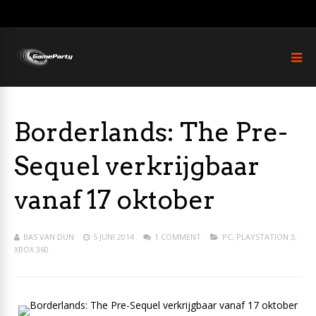
Borderlands: The Pre-
Sequel verkrijgbaar
vanaf 17 oktober
BAS VAN DUN
5 JUNI 2014
1 COMMENT
PC
,
PLAYSTATION 3
,
XBOX 360