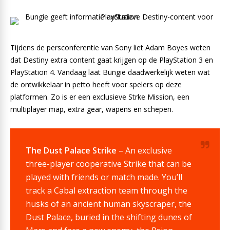
Tijdens de persconferentie van Sony liet Adam Boyes weten
dat Destiny extra content gaat krijgen op de PlayStation 3 en
PlayStation 4. Vandaag laat Bungie daadwerkelijk weten wat
de ontwikkelaar in petto heeft voor spelers op deze
platformen. Zo is er een exclusieve Strke Mission, een
multiplayer map, extra gear, wapens en schepen.
The Dust Palace Strike
– An exclusive
three-player cooperative Strike that can be
played with friends or match made. You’ll
track a Cabal extraction team through the
husks of an ancient human skyscraper, the
Dust Palace, buried in the shifting dunes of