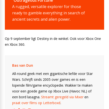
“Outrageous Fortune”
A rugged, versatile explorer for those
ready to gamble everything in search of
ancient secrets and alien power.
Op 9 september ligt Destiny in de winkel. Ook voor Xbox One
en Xbox 360.
Bas van Dun
All-round geek met een gigantische liefde voor Star
Wars. Schrijft sinds 2005 over games en is een
lopende film/game encyclopedie. Wakker te maken
voor een goede game op Xbox Live (Havoc NL) of
een bord lasagna.
Streamt geregeld via Mixer
en
praat over films op Letterboxd
.