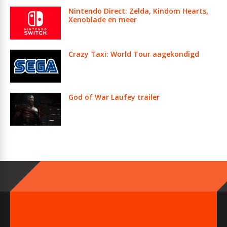
Nintendo Direct: Zelda, Kindom Hearts,
Xenoblade en meer
Crazy Taxi: World Tour aagekondigd
God of War Laufey trailer