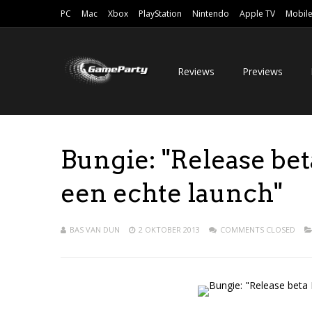
PC
Mac
Xbox
PlayStation
Nintendo
Apple TV
Mobil
Reviews
Previews
Bungie: "Release bet
een echte launch"
BAS VAN DUN
2 OKTOBER 2013
COMMENTS CLOSED