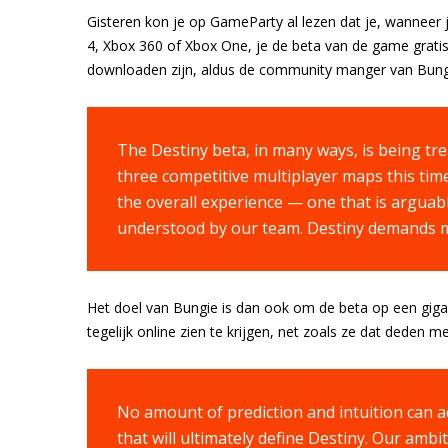
Gisteren kon je op GameParty al lezen dat je, wanneer j
4, Xbox 360 of Xbox One, je de beta van de game gratis 
downloaden zijn, aldus de community manger van Bungi
The Destiny beta, in many ways, is being trea
three competitive multiplayer maps this tim
the overall experience — one that is arguabl
understood by our team. Destiny demands 
Het doel van Bungie is dan ook om de beta op een gigant
tegelijk online zien te krijgen, net zoals ze dat deden m
No amount of prediction and intuition can 
that will ultimately define Destiny. Our ambit