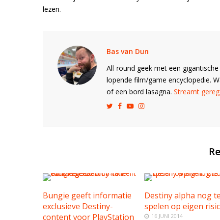
lezen.
Bas van Dun
All-round geek met een gigantische 
lopende film/game encyclopedie. 
of een bord lasagna.
Streamt gerege
Re
Bungie geeft informatie
Destiny alpha nog t
exclusieve Destiny-
spelen op eigen risi
content voor PlayStation
16 JUNI 2014