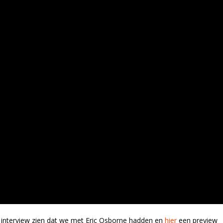
 interview zien dat we met Eric Osborne hadden en
hier
een preview