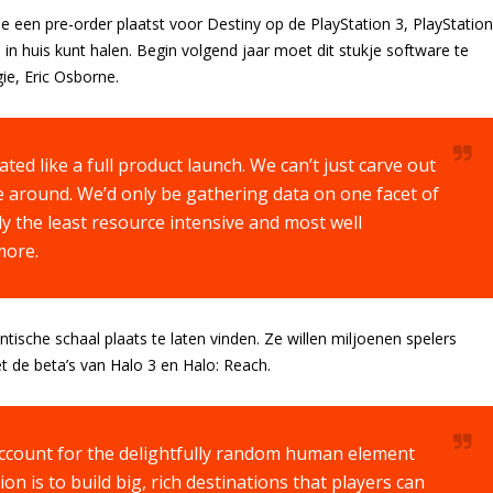
e een pre-order plaatst voor Destiny op de PlayStation 3, PlayStation
in huis kunt halen. Begin volgend jaar moet dit stukje software te
e, Eric Osborne.
ted like a full product launch. We can’t just carve out
e around. We’d only be gathering data on one facet of
y the least resource intensive and most well
more.
ische schaal plaats te laten vinden. Ze willen miljoenen spelers
et de beta’s van Halo 3 en Halo: Reach.
account for the delightfully random human element
ion is to build big, rich destinations that players can