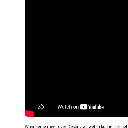
Wanneer je meer over Destiny wil weten kun je
hier
het