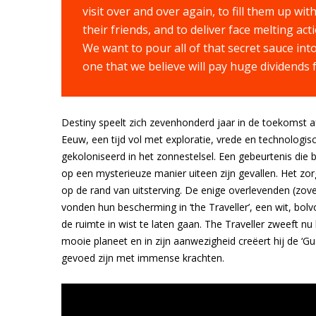
visit over and over again, to fill them up w
their friends, and to deliver face melting act
We want to pour all of that secret sauce into
one that we believe will pay huge dividends f
Destiny speelt zich zevenhonderd jaar in de toekomst 
Eeuw, een tijd vol met exploratie, vrede en technologi
gekoloniseerd in het zonnestelsel. Een gebeurtenis die 
op een mysterieuze manier uiteen zijn gevallen. Het z
op de rand van uitsterving. De enige overlevenden (zove
vonden hun bescherming in ‘the Traveller’, een wit, b
de ruimte in wist te laten gaan. The Traveller zweeft n
mooie planeet en in zijn aanwezigheid creëert hij de ‘G
gevoed zijn met immense krachten.