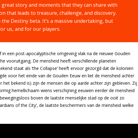
ith great story and moments that they can share with
ion that leads to treasure, challenge, and discovery.
 the Destiny beta. It’s a massive undertaking, but
or us, and for our players.
af in een post-apocalyptische omgeving vlak na de nieuwe Gouden
sche vooruitgang. De mensheid heeft verschillende planeten
bekend staat als ‘the Collapse’ heeft ervoor gezorgd dat de koloniën
orgde voor het einde van de Gouden Eeuw en liet de mensheid achter
r het bekend is) zijn de mensen die op aarde achter zijn gebleven. Zij
olvormig hemellichaam wiens verschijning eeuwen eerder de mensheid
u bewegingsloos boven de laatste menselijke stad op de ooit zo
uardians of the City’, de laatste beschermers van de mensheid welke