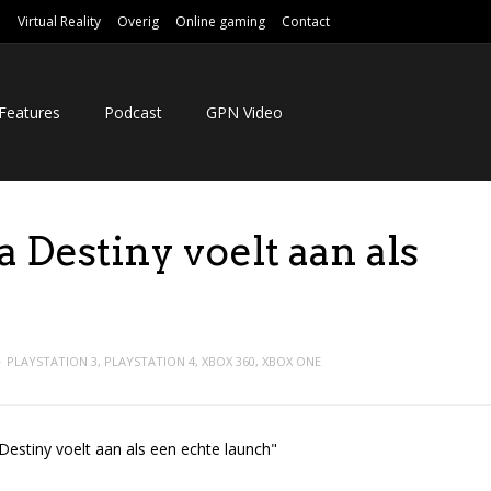
e
Virtual Reality
Overig
Online gaming
Contact
Features
Podcast
GPN Video
a Destiny voelt aan als
PLAYSTATION 3
,
PLAYSTATION 4
,
XBOX 360
,
XBOX ONE