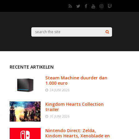
RECENTE ARTIKELEN
Steam Machine duurder dan
1.000 euro
24 JUNI 2026
Kingdom Hearts Collection
trailer
10 JUNI 2026
Nintendo Direct: Zelda,
Kindom Hearts, Xenoblade en