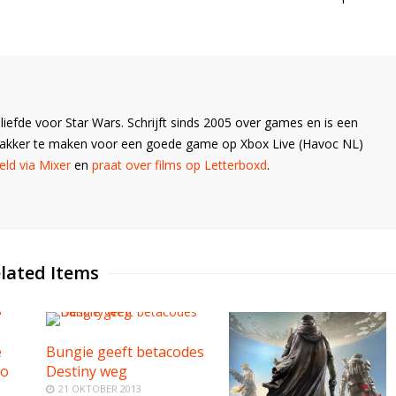
liefde voor Star Wars. Schrijft sinds 2005 over games en is een
Wakker te maken voor een goede game op Xbox Live (Havoc NL)
ld via Mixer
en
praat over films op Letterboxd
.
lated Items
e
Bungie geeft betacodes
co
Destiny weg
21 OKTOBER 2013