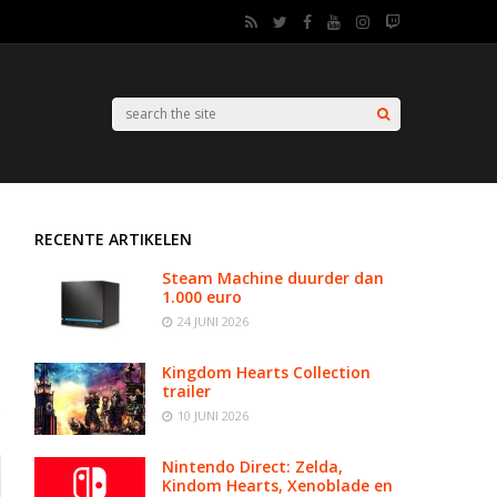
RECENTE ARTIKELEN
Steam Machine duurder dan
1.000 euro
24 JUNI 2026
Kingdom Hearts Collection
trailer
10 JUNI 2026
Nintendo Direct: Zelda,
Kindom Hearts, Xenoblade en