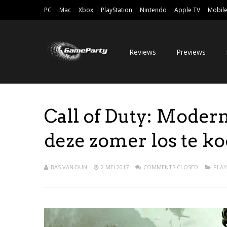
PC
Mac
Xbox
PlayStation
Nintendo
Apple TV
Mobil
Reviews
Previews
Call of Duty: Moder
deze zomer los te k
BAS VAN DUN
2 MEI 2017
COMMENTS CLOSED
PLAY