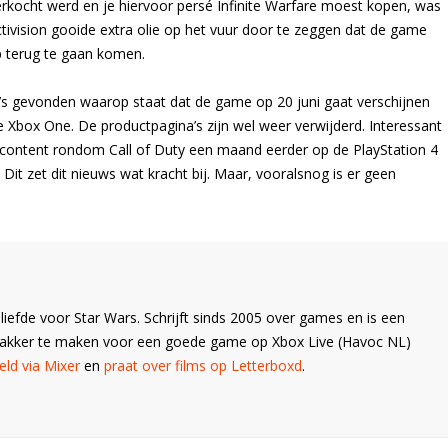
erkocht werd en je hiervoor persé Infinite Warfare moest kopen, was
ivision gooide extra olie op het vuur door te zeggen dat de game
op terug te gaan komen.
’s gevonden waarop staat dat de game op 20 juni gaat verschijnen
e Xbox One. De productpagina’s zijn wel weer verwijderd. Interessant
e content rondom Call of Duty een maand eerder op de PlayStation 4
Dit zet dit nieuws wat kracht bij. Maar, vooralsnog is er geen
liefde voor Star Wars. Schrijft sinds 2005 over games en is een
Wakker te maken voor een goede game op Xbox Live (Havoc NL)
ld via Mixer
en
praat over films op Letterboxd
.