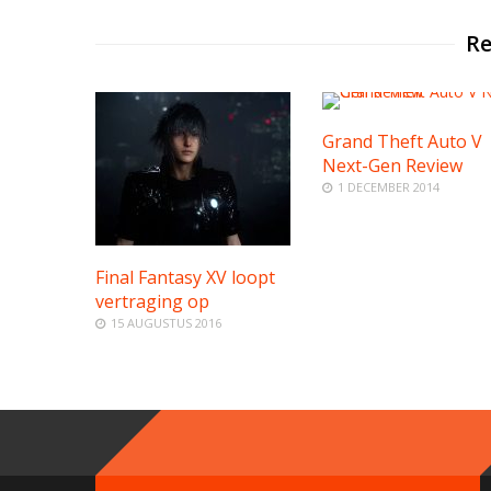
Re
Grand Theft Auto V
Next-Gen Review
1 DECEMBER 2014
Final Fantasy XV loopt
vertraging op
15 AUGUSTUS 2016