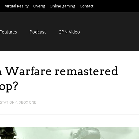
e
Virtual Reality
Overig
Online gaming
Contact
Features
Podcast
GPN Video
n Warfare remastered
oop?
STATION 4
,
XBOX ONE