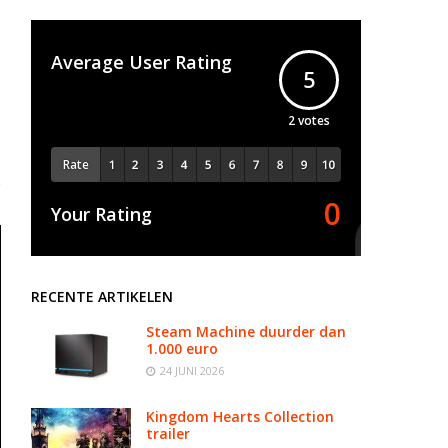
Average User Rating
5
2
votes
Rate
0
Your Rating
RECENTE ARTIKELEN
Steam Machine duurder dan
1.000 euro
24 JUNI 2026
Kingdom Hearts Collection
trailer