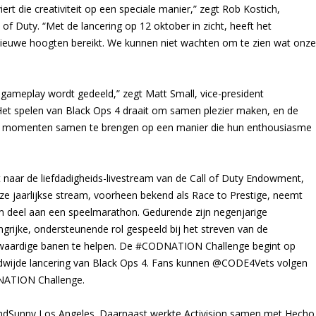
 die creativiteit op een speciale manier,” zegt Rob Kostich,
of Duty. “Met de lancering op 12 oktober in zicht, heeft het
nieuwe hoogten bereikt. We kunnen niet wachten om te zien wat onze
 gameplay wordt gedeeld,” zegt Matt Small, vice-president
Het spelen van Black Ops 4 draait om samen plezier maken, en de
ze momenten samen te brengen op een manier die hun enthousiasme
naar de liefdadigheids-livestream van de Call of Duty Endowment,
ze jaarlijkse stream, voorheen bekend als Race to Prestige, neemt
m deel aan een speelmarathon. Gedurende zijn negenjarige
grijke, ondersteunende rol gespeeld bij het streven van de
waardige banen te helpen. De #CODNATION Challenge begint op
dwijde lancering van Black Ops 4. Fans kunnen @CODE4Vets volgen
NATION Challenge.
ndSunny Los Angeles. Daarnaast werkte Activision samen met Hecho