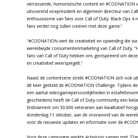
verrassende, humoristische content en #CODNATION viert
uitvoerend vicepresident en algemeen directeur van Call 
enthousiasme van fans voor Call of Duty: Black Ops 4 
fans verder nog zullen creëren met deze game.”
“#CODNATION viert de creativiteit en opwinding die via
wereldwijde consumentenmarketing van Call of Duty. “
fans van Call of Duty hebben ons geïnspireerd om de
en creativiteit weerspiegelt.”
Naast de contentserie strekt #CODNATION zich ook uit 
dit keer getiteld de #CODNATION Challenge. Tijdens de
een aantal videogamepersoonlijkheden in estafettevor
geschiedenis heeft de Call of Duty-community een belan
Endowment om 50.000 veteranen aan kwalitatief hoog
donderdag 11 oktober, aan de vooravond van de werel
voor de nieuwste updates en informatie over de #COD
Voor deze campagne werkte Activision samen met 72a