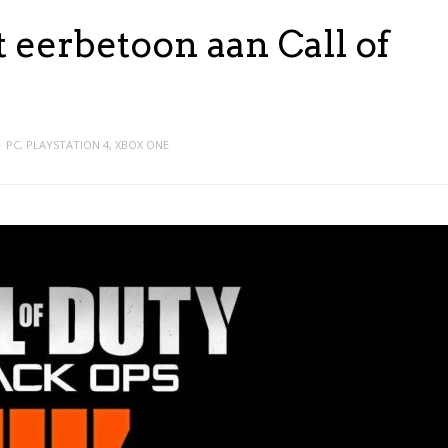
eerbetoon aan Call of
PC
,
PLAYSTATION 4
,
XBOX ONE