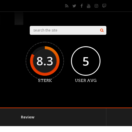
8.3
5
STERK
USER AVG
Review