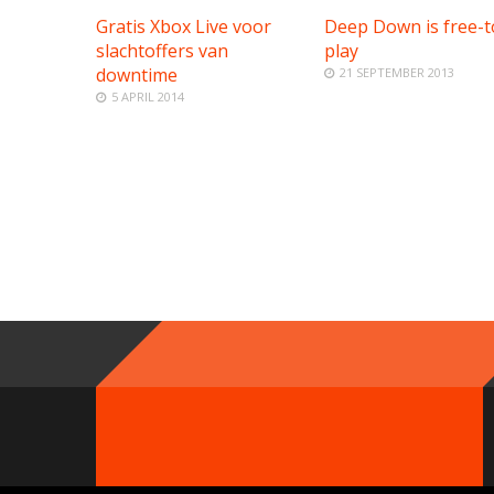
Gratis Xbox Live voor
Deep Down is free-t
slachtoffers van
play
downtime
21 SEPTEMBER 2013
5 APRIL 2014