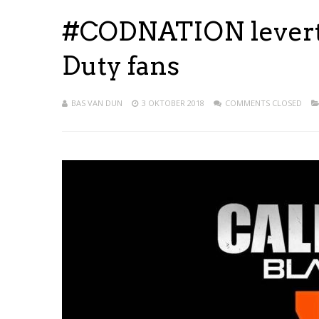
#CODNATION levert 
Duty fans
BAS VAN DUN
3 OKTOBER 2018
COMMENTS CLOSED