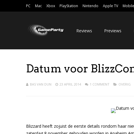
PC
Mac
Xbox
PlayStation
Nintendo
Apple TV
Mobil
Reviews
Previews
Datum voor BlizzCo
BAS VAN DUN
23 APRIL 2014
1 COMMENT
OVERIG
Blizzard heeft zojuist de eerste details rondom haar ni
zaterdag 8 november gehouden worden in Anaheim Ameri