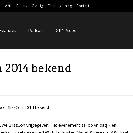
e
Virtual Reality
Overig
Online gaming
Contact
Features
Podcast
GPN Video
n 2014 bekend
euwe BlizzCon vrijgegeven. Het evenement zal op vrijdag 7 en
ka. Tickets gaan je 199 dollar kosten. Vanaf 8 mee om 4.00 gaat