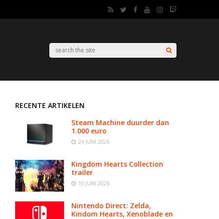
RECENTE ARTIKELEN
Steam Machine duurder dan
1.000 euro
24 JUNI 2026
Kingdom Hearts Collection
trailer
10 JUNI 2026
Nintendo Direct: Zelda,
Kindom Hearts, Xenoblade en