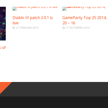
Diablo III patch 2.0.1 is
GameParty Top 25 2014,
live
20 – 16
27 FEBRUARI 2014
27 DECEMBER 2014
 of