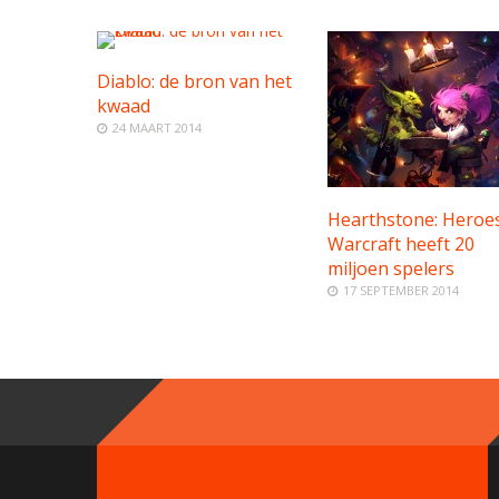
Diablo: de bron van het
kwaad
24 MAART 2014
Hearthstone: Heroes
Warcraft heeft 20
miljoen spelers
17 SEPTEMBER 2014