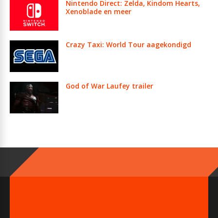
Nintendo Direct: Zelda, Kindom Hearts,
Xenoblade en meer
Crazy Taxi: World Tour aagekondigd
God of War Laufey trailer