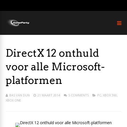
DirectX 12 onthuld
voor alle Microsoft-
platformen
BAS VAN DUN
21 MAART 2014
5 COMMENTS
PC
,
XBOX 360
,
XBOX ONE