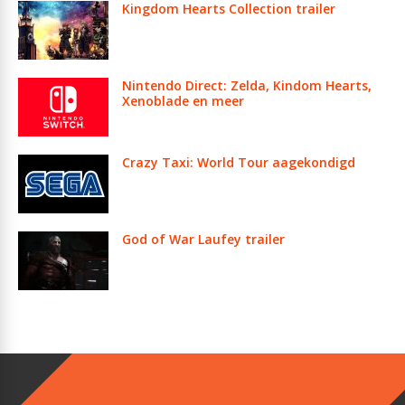
Kingdom Hearts Collection trailer
Nintendo Direct: Zelda, Kindom Hearts,
Xenoblade en meer
Crazy Taxi: World Tour aagekondigd
God of War Laufey trailer